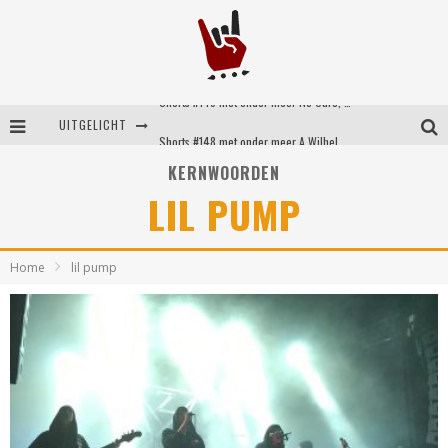
Shorts #149 met onder meer No Cure, Eva Under Fire, The Hu en Sleeping With Sirens
UITGELICHT
Shorts #148 met onder meer A Wilhelm Scream, Static Dress, Vovoid en Super Sometimes
KERNWOORDEN
Emocore kopstukken van Koyo pakken alle ruimte op energieke ‘Barely Here’
LIL PUMP
Britse emorockers van Basement maken tweede comeback met het indrukwekkende ‘Wired’
Home
lil pump