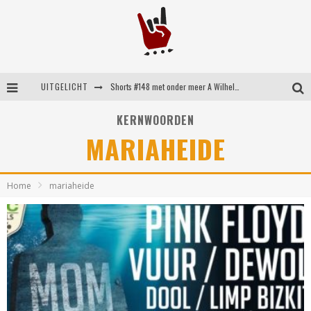
UITGELICHT
Shorts #148 met onder meer A Wilhelm Scream, Static Dress, Vovoid en Super Sometimes
Emocore kopstukken van Koyo pakken alle ruimte op energieke ‘Barely Here’
KERNWOORDEN
MARIAHEIDE
Britse emorockers van Basement maken tweede comeback met het indrukwekkende ‘Wired’
Shorts #149 met onder meer No Cure, Eva Under Fire, The Hu en Sleeping With Sirens
Home
mariaheide