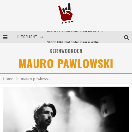
Shorts #149 met onder meer No Cure, Eva Under Fire, The Hu en Sleeping With Sirens
UITGELICHT
Shorts #148 met onder meer A Wilhelm Scream, Static Dress, Vovoid en Super Sometimes
KERNWOORDEN
Emocore kopstukken van Koyo pakken alle ruimte op energieke ‘Barely Here’
MAURO PAWLOWSKI
Britse emorockers van Basement maken tweede comeback met het indrukwekkende ‘Wired’
Home
mauro pawlowski