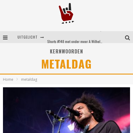
Shorts #149 met onder meer No Cure, Eva Under Fire, The Hu en Sleeping With Sirens
UITGELICHT
Shorts #148 met onder meer A Wilhelm Scream, Static Dress, Vovoid en Super Sometimes
KERNWOORDEN
Emocore kopstukken van Koyo pakken alle ruimte op energieke ‘Barely Here’
METALDAG
Britse emorockers van Basement maken tweede comeback met het indrukwekkende ‘Wired’
Home
metaldag