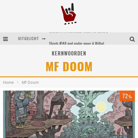
Shorts #149 met onder meer No Cure, Eva Under Fire, The Hu en Sleeping With Sirens
UITGELICHT
Shorts #148 met onder meer A Wilhelm Scream, Static Dress, Vovoid en Super Sometimes
KERNWOORDEN
Emocore kopstukken van Koyo pakken alle ruimte op energieke ‘Barely Here’
MF DOOM
Britse emorockers van Basement maken tweede comeback met het indrukwekkende ‘Wired’
Home
MF Doom
72
%