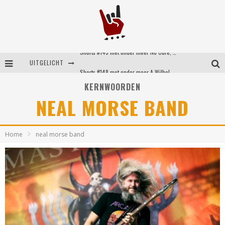
Shorts #149 met onder meer No Cure, Eva Under Fire, The Hu en Sleeping With Sirens
UITGELICHT
Shorts #148 met onder meer A Wilhelm Scream, Static Dress, Vovoid en Super Sometimes
KERNWOORDEN
Emocore kopstukken van Koyo pakken alle ruimte op energieke ‘Barely Here’
NEAL MORSE BAND
Britse emorockers van Basement maken tweede comeback met het indrukwekkende ‘Wired’
Home
neal morse band