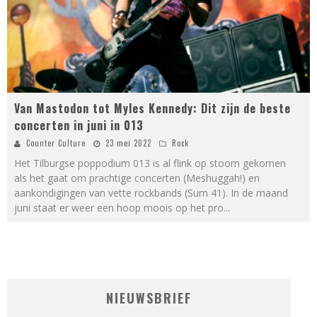
Van Mastodon tot Myles Kennedy: Dit zijn de beste
concerten in juni in 013
Counter Culture
23 mei 2022
Rock
Het Tilburgse poppodium 013 is al flink op stoom gekomen
als het gaat om prachtige concerten (Meshuggah!) en
aankondigingen van vette rockbands (Sum 41). In de maand
juni staat er weer een hoop moois op het pro
...
NIEUWSBRIEF