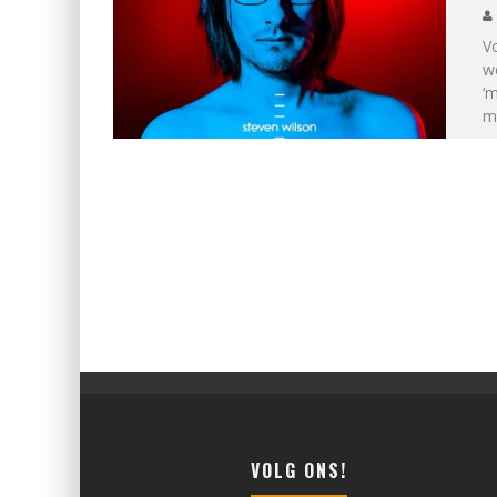
Vo
we
‘
m
VOLG ONS!