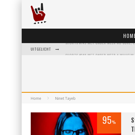
HOM
UITGELICHT
Home
Ninet Tayeb
95
S
%
T