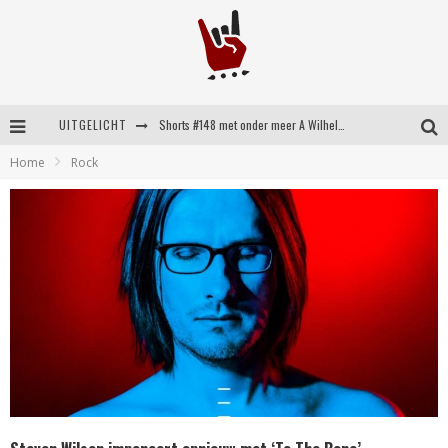
UITGELICHT
Shorts #148 met onder meer A Wilhelm Scream, Static Dress, Vovoid en Super Sometimes
Home
Rock
Emocore kopstukken van Koyo pakken alle ruimte op energieke ‘Barely Here’
Britse emorockers van Basement maken tweede comeback met het indrukwekkende ‘Wired’
Shorts #149 met onder meer No Cure, Eva Under Fire, The Hu en Sleeping With Sirens