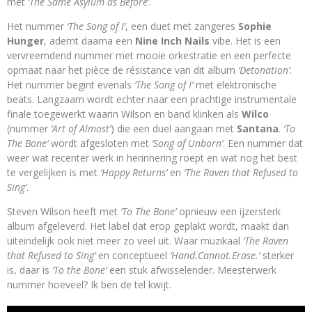
met
‘The Same Asylum as Before’
.
Het nummer
‘The Song of I’
, een duet met zangeres
Sophie
Hunger
, ademt daarna een
Nine Inch Nails
vibe. Het is een
vervreemdend nummer met mooie orkestratie en een perfecte
opmaat naar het pièce de résistance van dit album
‘Detonation’
.
Het nummer begint evenals
‘The Song of I’
met elektronische
beats. Langzaam wordt echter naar een prachtige instrumentale
finale toegewerkt waarin Wilson en band klinken als
Wilco
(nummer
‘Art of Almost’
) die een duel aangaan met
Santana
.
‘To
The Bone’
wordt afgesloten met
‘Song of Unborn’
. Een nummer dat
weer wat recenter werk in herinnering roept en wat nog het best
te vergelijken is met
‘Happy Returns’
en
‘The Raven that Refused to
Sing’
.
Steven Wilson heeft met
‘To The Bone’
opnieuw een ijzersterk
album afgeleverd. Het label dat erop geplakt wordt, maakt dan
uiteindelijk ook niet meer zo veel uit. Waar muzikaal
‘The Raven
that Refused to Sing’
en conceptueel
‘Hand.Cannot.Erase.’
sterker
is, daar is
‘To the Bone’
een stuk afwisselender. Meesterwerk
nummer hoeveel? Ik ben de tel kwijt.