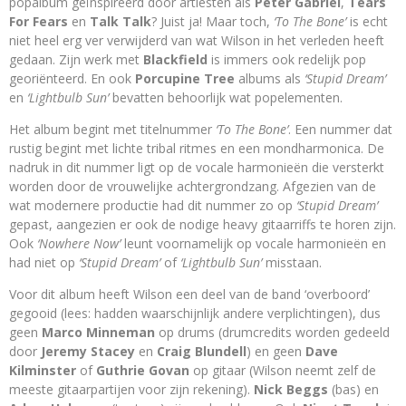
popalbum geïnspireerd door artiesten als
Peter Gabriel
,
Tears
For Fears
en
Talk Talk
? Juist ja! Maar toch,
‘To The Bone’
is echt
niet heel erg ver verwijderd van wat Wilson in het verleden heeft
gedaan. Zijn werk met
Blackfield
is immers ook redelijk pop
georiënteerd. En ook
Porcupine Tree
albums als
‘Stupid Dream’
en
‘Lightbulb Sun’
bevatten behoorlijk wat popelementen.
Het album begint met titelnummer
‘To The Bone’
. Een nummer dat
rustig begint met lichte tribal ritmes en een mondharmonica. De
nadruk in dit nummer ligt op de vocale harmonieën die versterkt
worden door de vrouwelijke achtergrondzang. Afgezien van de
wat modernere productie had dit nummer zo op
‘Stupid Dream’
gepast, aangezien er ook de nodige heavy gitaarriffs te horen zijn.
Ook
‘Nowhere Now’
leunt voornamelijk op vocale harmonieën en
had niet op
‘Stupid Dream’
of
‘Lightbulb Sun’
misstaan.
Voor dit album heeft Wilson een deel van de band ‘overboord’
gegooid (lees: hadden waarschijnlijk andere verplichtingen), dus
geen
Marco Minneman
op drums (drumcredits worden gedeeld
door
Jeremy Stacey
en
Craig Blundell
) en geen
Dave
Kilminster
of
Guthrie Govan
op gitaar (Wilson neemt zelf de
meeste gitaarpartijen voor zijn rekening).
Nick Beggs
(bas) en