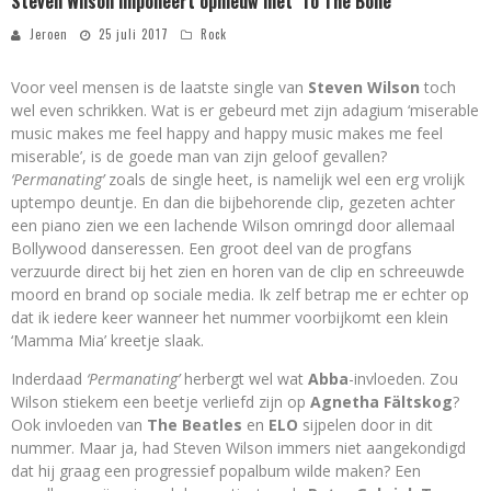
Steven Wilson imponeert opnieuw met ‘To The Bone’
Jeroen
25 juli 2017
Rock
Voor veel mensen is de laatste single van
Steven Wilson
toch
wel even schrikken. Wat is er gebeurd met zijn adagium ‘miserable
music makes me feel happy and happy music makes me feel
miserable’, is de goede man van zijn geloof gevallen?
‘Permanating’
zoals de single heet, is namelijk wel een erg vrolijk
uptempo deuntje. En dan die bijbehorende clip, gezeten achter
een piano zien we een lachende Wilson omringd door allemaal
Bollywood danseressen. Een groot deel van de progfans
verzuurde direct bij het zien en horen van de clip en schreeuwde
moord en brand op sociale media. Ik zelf betrap me er echter op
dat ik iedere keer wanneer het nummer voorbijkomt een klein
‘Mamma Mia’ kreetje slaak.
Inderdaad
‘Permanating’
herbergt wel wat
Abba
-invloeden. Zou
Wilson stiekem een beetje verliefd zijn op
Agnetha Fältskog
?
Ook invloeden van
The Beatles
en
ELO
sijpelen door in dit
nummer. Maar ja, had Steven Wilson immers niet aangekondigd
dat hij graag een progressief popalbum wilde maken? Een