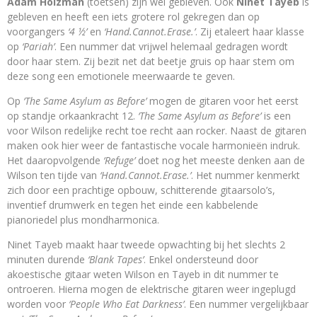
Adam Holzman
(toetsen) zijn wel gebleven. Ook
Ninet Tayeb
is
gebleven en heeft een iets grotere rol gekregen dan op
voorgangers
‘4 ½’
en
‘Hand.Cannot.Erase.’
. Zij etaleert haar klasse
op
‘Pariah’
. Een nummer dat vrijwel helemaal gedragen wordt
door haar stem. Zij bezit net dat beetje gruis op haar stem om
deze song een emotionele meerwaarde te geven.
Op
‘The Same Asylum as Before’
mogen de gitaren voor het eerst
op standje orkaankracht 12.
‘The Same Asylum as Before’
is een
voor Wilson redelijke recht toe recht aan rocker. Naast de gitaren
maken ook hier weer de fantastische vocale harmonieën indruk.
Het daaropvolgende
‘Refuge’
doet nog het meeste denken aan de
Wilson ten tijde van
‘Hand.Cannot.Erase.’
. Het nummer kenmerkt
zich door een prachtige opbouw, schitterende gitaarsolo’s,
inventief drumwerk en tegen het einde een kabbelende
pianoriedel plus mondharmonica.
Ninet Tayeb maakt haar tweede opwachting bij het slechts 2
minuten durende
‘Blank Tapes’
. Enkel ondersteund door
akoestische gitaar weten Wilson en Tayeb in dit nummer te
ontroeren. Hierna mogen de elektrische gitaren weer ingeplugd
worden voor
‘People Who Eat Darkness’
. Een nummer vergelijkbaar