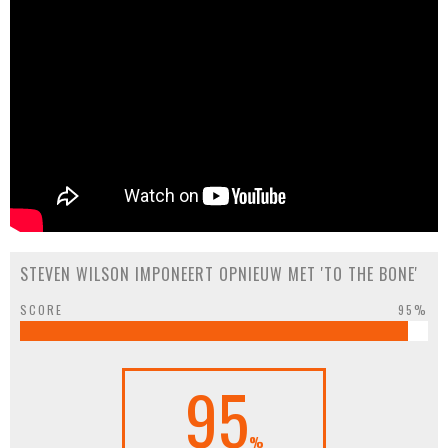
STEVEN WILSON IMPONEERT OPNIEUW MET 'TO THE BONE'
SCORE
95%
95
%