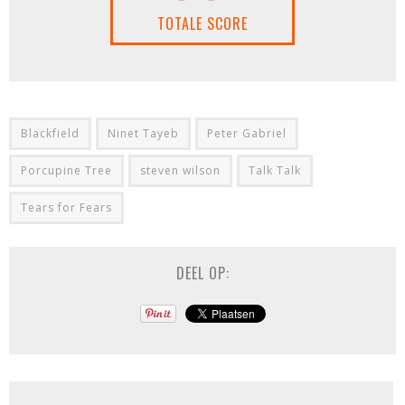
TOTALE SCORE
Blackfield
Ninet Tayeb
Peter Gabriel
Porcupine Tree
steven wilson
Talk Talk
Tears for Fears
DEEL OP: