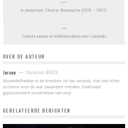
In memoriam: Chester Bennington (1976 – 2017)
Laatste namen en blokkenschema voor Lowlands
OVER DE AUTEUR
Recensent #ROCK
Jeroen
Muziekliefhebber in de breedste zin des woords, met een lichte
voorkeur voor de wat zwaardere metalen. Daarnaast
gepassioneerd verzamelaar van vinyl.
GERELATEERDE BERICHTEN