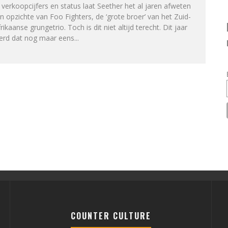
 verkoopcijfers en status laat Seether het al jaren afweten
n opzichte van Foo Fighters, de ‘grote broer’ van het Zuid-
rikaanse grungetrio. Toch is dit niet altijd terecht. Dit jaar
erd dat nog maar eens
...
COUNTER CULTURE