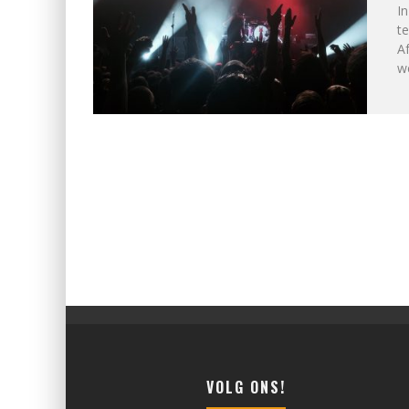
In
te
Af
w
VOLG ONS!