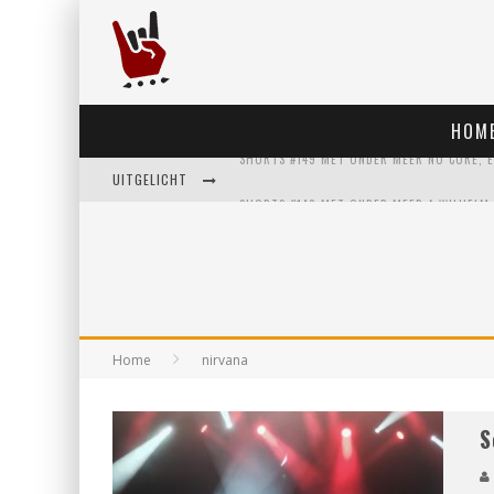
HOM
UITGELICHT
Home
nirvana
S