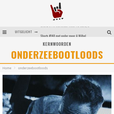
Shorts #149 met onder meer No Cure, Eva Under Fire, The Hu en Sleeping With Sirens
UITGELICHT
Shorts #148 met onder meer A Wilhelm Scream, Static Dress, Vovoid en Super Sometimes
KERNWOORDEN
Emocore kopstukken van Koyo pakken alle ruimte op energieke ‘Barely Here’
ONDERZEEBOOTLOODS
Britse emorockers van Basement maken tweede comeback met het indrukwekkende ‘Wired’
Home
onderzeebootloods