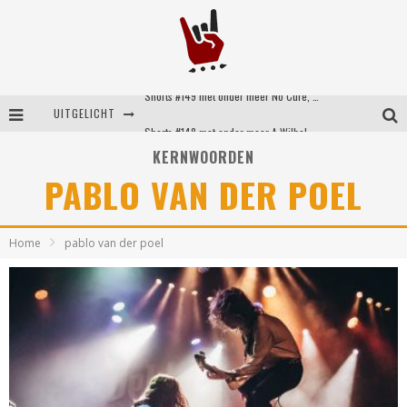
Shorts #149 met onder meer No Cure, Eva Under Fire, The Hu en Sleeping With Sirens
UITGELICHT
Shorts #148 met onder meer A Wilhelm Scream, Static Dress, Vovoid en Super Sometimes
KERNWOORDEN
Emocore kopstukken van Koyo pakken alle ruimte op energieke ‘Barely Here’
PABLO VAN DER POEL
Britse emorockers van Basement maken tweede comeback met het indrukwekkende ‘Wired’
Home
pablo van der poel