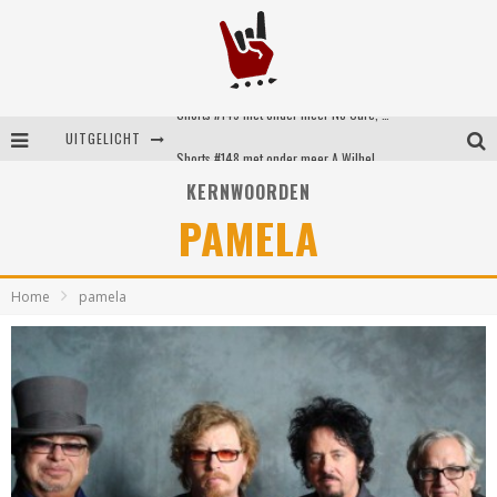
Shorts #149 met onder meer No Cure, Eva Under Fire, The Hu en Sleeping With Sirens
UITGELICHT
Shorts #148 met onder meer A Wilhelm Scream, Static Dress, Vovoid en Super Sometimes
KERNWOORDEN
Emocore kopstukken van Koyo pakken alle ruimte op energieke ‘Barely Here’
PAMELA
Britse emorockers van Basement maken tweede comeback met het indrukwekkende ‘Wired’
Home
pamela