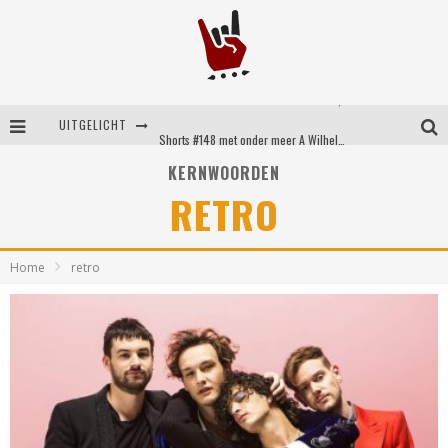
Shorts #149 met onder meer No Cure, Eva Under Fire, The Hu en Sleeping With Sirens
UITGELICHT
Shorts #148 met onder meer A Wilhelm Scream, Static Dress, Vovoid en Super Sometimes
KERNWOORDEN
Emocore kopstukken van Koyo pakken alle ruimte op energieke ‘Barely Here’
RETRO
Britse emorockers van Basement maken tweede comeback met het indrukwekkende ‘Wired’
Home
retro