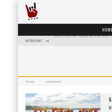
HOM
UITGELICHT
Home
roermond
S
s