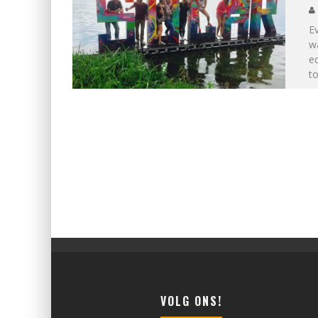
Ev
w
ed
to
VOLG ONS!