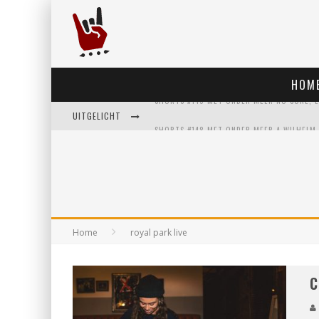
HOM
UITGELICHT
Home
royal park live
C