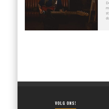
De
mi
st
do
VOLG ONS!