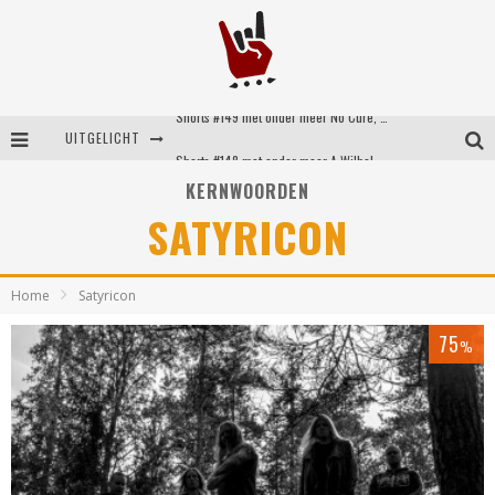
Shorts #149 met onder meer No Cure, Eva Under Fire, The Hu en Sleeping With Sirens
UITGELICHT
Shorts #148 met onder meer A Wilhelm Scream, Static Dress, Vovoid en Super Sometimes
KERNWOORDEN
Emocore kopstukken van Koyo pakken alle ruimte op energieke ‘Barely Here’
SATYRICON
Britse emorockers van Basement maken tweede comeback met het indrukwekkende ‘Wired’
Home
Satyricon
75
%