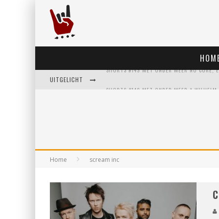
HOM
UITGELICHT
Home
scream inc
C