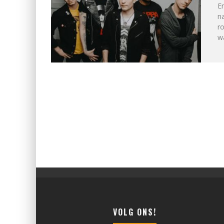
En
na
ro
wa
VOLG ONS!