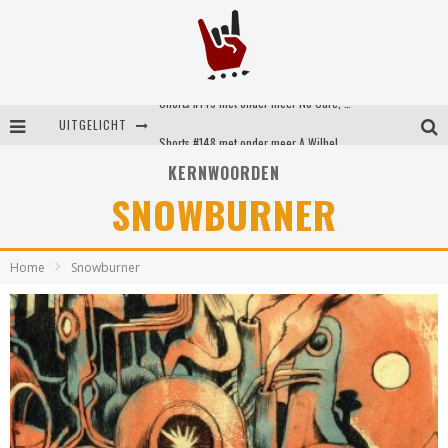
Shorts #149 met onder meer No Cure, Eva Under Fire, The Hu en Sleeping With Sirens
UITGELICHT
Shorts #148 met onder meer A Wilhelm Scream, Static Dress, Vovoid en Super Sometimes
KERNWOORDEN
Emocore kopstukken van Koyo pakken alle ruimte op energieke ‘Barely Here’
SNOWBURNER
Britse emorockers van Basement maken tweede comeback met het indrukwekkende ‘Wired’
Home
Snowburner