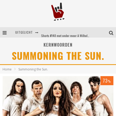
UITGELICHT
Shorts #148 met onder meer A Wilhelm Scream, Static Dress, Vovoid en Super Sometimes
Emocore kopstukken van Koyo pakken alle ruimte op energieke ‘Barely Here’
KERNWOORDEN
SUMMONING THE SUN.
Britse emorockers van Basement maken tweede comeback met het indrukwekkende ‘Wired’
Shorts #149 met onder meer No Cure, Eva Under Fire, The Hu en Sleeping With Sirens
Home
Summoning the Sun.
73
%