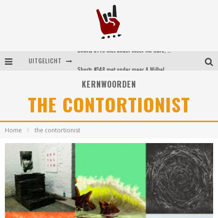
Shorts #149 met onder meer No Cure, Eva Under Fire, The Hu en Sleeping With Sirens
UITGELICHT
Shorts #148 met onder meer A Wilhelm Scream, Static Dress, Vovoid en Super Sometimes
KERNWOORDEN
Emocore kopstukken van Koyo pakken alle ruimte op energieke ‘Barely Here’
THE CONTORTIONIST
Britse emorockers van Basement maken tweede comeback met het indrukwekkende ‘Wired’
Home
the contortionist