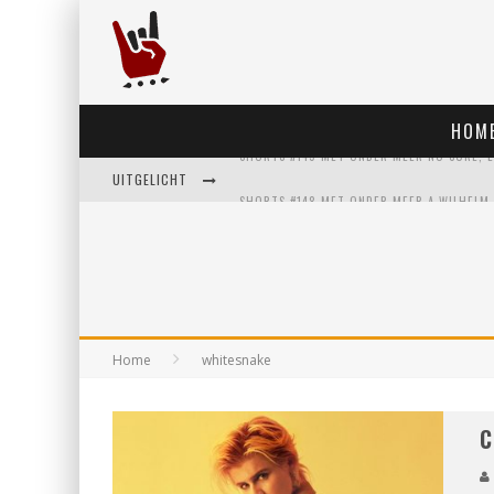
HOM
UITGELICHT
Home
whitesnake
C