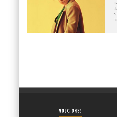
He
d
n
na
VOLG ONS!