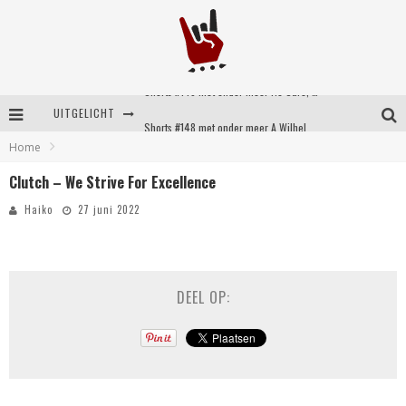
UITGELICHT
Shorts #148 met onder meer A Wilhelm Scream, Static Dress, Vovoid en Super Sometimes
Home
Emocore kopstukken van Koyo pakken alle ruimte op energieke ‘Barely Here’
Clutch – We Strive For Excellence
Britse emorockers van Basement maken tweede comeback met het indrukwekkende ‘Wired’
Haiko
27 juni 2022
Shorts #149 met onder meer No Cure, Eva Under Fire, The Hu en Sleeping With Sirens
DEEL OP: