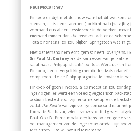
Paul McCartney
Pinkpop eindigt met de show waar het dit weekend om
mensen, dit is een statement) beklimt na bijna vijftig 
voorhand dus al een sessie voor in de boeken, maar li
Niemand minder dan
The Boss
zou achter de scherme
Totale nonsens, zo zou blijken. Springsteen was in 
Niet dat iemand hem écht gemist heeft, overigens. H
Sir Paul McCartney
als de kartrekker van je laatste
staat naast Pinkpop ‘slechts’ op Rock Werchter en Rosk
Pinkpop, een in vergelijking met die festivals relatief k
compliment die de Pinkpoporganisatie sowieso in ha
Pinkpop of geen Pinkpop, alles moest en zou zondag in
ingevlogen, er werd een volledig vegetarisch backsta
podium besteld voor zijn enorme setup en de backsta
zodat
The Beatle
van zijn veilige compound naar het
formatie Balthazar, wiens show voortijdig werd afgek
Paul. Ook DJ Prime maakt een kans op een goeie verze
het management van de Engelsman omdat zijn show o
McCartney. Dat wil natuurlijk niemand.