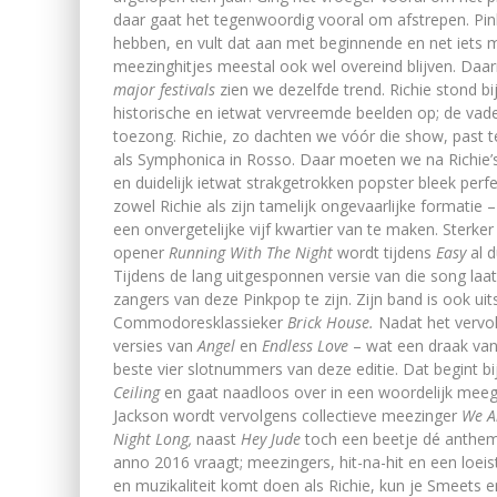
daar gaat het tegenwoordig vooral om afstrepen. Pin
hebben, en vult dat aan met beginnende en net iets 
meezinghitjes meestal ook wel overeind blijven. Daarm
major festivals
zien we dezelfde trend. Richie stond b
historische en ietwat vervreemde beelden op; de vader
toezong. Richie, zo dachten we vóór die show, past
als Symphonica in Rosso. Daar moeten we na Richie
en duidelijk ietwat strakgetrokken popster bleek perf
zowel Richie als zijn tamelijk ongevaarlijke formatie
een onvergetelijke vijf kwartier van te maken. Sterke
opener
Running With The Night
wordt tijdens
Easy
al 
Tijdens de lang uitgesponnen versie van die song laat
zangers van deze Pinkpop te zijn. Zijn band is ook ui
Commodoresklassieker
Brick House.
Nadat het verv
versies van
Angel
en
Endless Love
– wat een draak van 
beste vier slotnummers van deze editie. Dat begint bi
Ceiling
en gaat naadloos over in een woordelijk me
Jackson wordt vervolgens collectieve meezinger
We A
Night Long,
naast
Hey Jude
toch een beetje dé anthem
anno 2016 vraagt; meezingers, hit-na-hit en een loe
en muzikaliteit komt doen als Richie, kun je Smeets