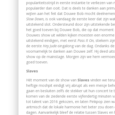
populariteitsstrijd in eerste instantie te verliezen va
populairder dan ooit. Dat is deels te danken aan pri
wijten aan het feit dat Douwe Bob mocht deelnemen
Slow Down,
is ook vandaag de eerste keer dat zijn wat
uitstekend slot. Ondersteund door zijn uitstekende 
het goed toeven bij Douwe Bob, die op dat moment no
Douwes show uit wilden kijken moesten een enorme
uitstekend eindigen, met eerst
Pass It On,
stiekem zij
de eerste
Hey Jude-
singalong van de dag. Ondanks de
voornamelijk te danken aan Douwe zelf. Hij deed uit
show op de mainstage. Morgen zijn we hem vermoede
goed toeven.
Slaves
Hét moment van de show van
Slaves
vinden we terug
heftige moshpit eindigt vrij abrupt als een meisje beh
gaan en besluiten zelfs de stekker uit hun concert te 
komen van de ziedende eerste vijfendertig minuten 
tot talent van 2016 gekozen, en laten Pinkpop zien w
aritmisch dat de lokale harmonie het beter zou doen
dagen. Aanvankelijk bleef de relatie tussen Slaves e