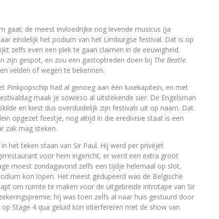
 gaat; de meest invloedrijke nog levende musicus (ja
jaar eindelijk het podium van het Limburgse festival. Dat is op
jkt zelfs even een plek te gaan claimen in de eeuwigheid.
n zijn gespot, en zou een gastoptreden doen bij
The Beatle
.
geen velden of wegen te bekennen.
et Pinkpopschip had al genoeg aan één luxekapitein, en met
 festivaldag maak je sowieso al uitstekende sier. De Engelsman
ilde en kiest dus overduidelijk zijn festivals uit op naam. Dat
lein opgezet feestje, nog altijd in die eredivisie staat is een
ar zak mag steken.
 het teken staan van Sir Paul. Hij werd per privéjet
gerestaurant voor hem ingericht, er werd een extra groot
ge moest zondagavond zelfs een tijdje helemaal op slot,
 podium kon lopen. Het meest gedupeerd was de Belgische
apt om ruimte te maken voor de uitgebreide introtape van Sir
keringspremie; hij was toen zelfs al naar huis gestuurd door
p Stage 4 qua geluid kon interfereren met de show van