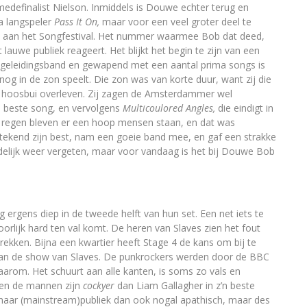
n medefinalist Nielson. Inmiddels is Douwe echter terug en
ma langspeler
Pass It On,
maar voor een veel groter deel te
 aan het Songfestival. Het nummer waarmee Bob dat deed,
 lauwe publiek reageert. Het blijkt het begin te zijn van een
begeleidingsband en gewapend met een aantal prima songs is
g in de zon speelt. Die zon was van korte duur, want zij die
 hoosbui overleven. Zij zagen de Amsterdammer wel
n beste song, en vervolgens
Multicoulored Angles,
die eindigt in
 regen bleven er een hoop mensen staan, en dat was
stekend zijn best, nam een goeie band mee, en gaf een strakke
lijk weer vergeten, maar voor vandaag is het bij Douwe Bob
 ergens diep in de tweede helft van hun set. Een net iets te
oorlijk hard ten val komt. De heren van Slaves zien het fout
trekken. Bijna een kwartier heeft Stage 4 de kans om bij te
van de show van Slaves. De punkrockers werden door de BBC
aarom. Het schuurt aan alle kanten, is soms zo vals en
 en de mannen zijn
cockyer
dan Liam Gallagher in z’n beste
n haar (mainstream)publiek dan ook nogal apathisch, maar des