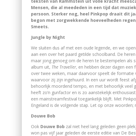
teksten van Rammstein uit volle kracht meesc
Mensen, die al meededen in een tijd dat muzie
persoon. Sterker nog, heel Pinkpop draait dit j
begon met zorgwekkende hoeveelheden regen, m
Smeets.
Jungle by Night
We sluiten dus af met een oude legende, en we opene
aan een over het paard getilde schoolband. De here
maar jong genoeg om de heren te bestempelen als 
album uit,
The Traveller,
en hebben dezer dagen een fes
over twee weken, maar daarvoor speelt de formatie v
waarvoor zij zijn ingehuurd. In een uur wordt feest af
behoorlijk moordend tempo, en met behoorlijk veel ge
heeft zo’n gunfactor en is zo aanstekelijk enthousias
een mainstreamfestival toegankelijk blijft. Met Pinkp
Engeland is de volgende stap. Let op onze woorden;
Douwe Bob
Ook
Douwe Bob
zal niet heel lang geleden geen ple
won pas vijf jaar geleden de eerste editie van De Be