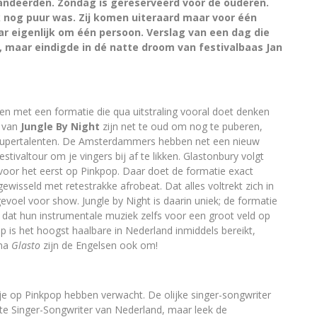
andeerden. Zondag is gereserveerd voor de ouderen.
k nog puur was. Zij komen uiteraard maar voor één
aar eigenlijk om één persoon. Verslag van een dag die
aar eindigde in dé natte droom van festivalbaas Jan
n met een formatie die qua uitstraling vooral doet denken
n van
Jungle By Night
zijn net te oud om nog te puberen,
supertalenten. De Amsterdammers hebben net een nieuw
tivaltour om je vingers bij af te likken. Glastonbury volgt
oor het eerst op Pinkpop. Daar doet de formatie exact
gewisseld met retestrakke afrobeat. Dat alles voltrekt zich in
voel voor show. Jungle by Night is daarin uniek; de formatie
t dat hun instrumentale muziek zelfs voor een groot veld op
op is het hoogst haalbare in Nederland inmiddels bereikt,
 na
Glasto
zijn de Engelsen ook om!
kje op Pinkpop hebben verwacht. De olijke singer-songwriter
ste Singer-Songwriter van Nederland, maar leek de