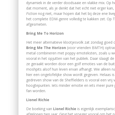
dynamiek in de verder doodsaaie en vlakke mix. Op h
dat moment, als je denkt dat het echt niet erger ka
Fiction
nog niet, maar hopen dat het bij deze ene liv
het complete EDM-genre volledig te kakken zet. Op
afgesmeten.
Bring Me To Horizon
Het meer alternatieve klootjesvolk zat zondag goed
Bring Me The Horizon
(voor vrienden BMTH) optrad
metal combineren met poppy emoteksten, zoals u well
vooral in het opjutten van het publiek. Daar slaagt de 
ze geraakt worden door een golf emoties van de buit
moshpits alsof hun leven ervan afhangt. Wie alleen n
hier een ongelofelijke show wordt gegeven. Helaas i
gedreven show van de Sheffielders is vooral een vrij
hoogtepunten. Iets minder emotie en iets meer pure 
fan worden.
Lionel Richie
De boeking van
Lionel Richie
is eigenlijk exemplari
afgelopen tien jaar. Ging het vroeger vooral om het