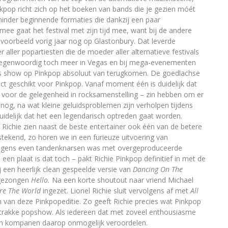
kpop richt zich op het boeken van bands die je gezien móét
minder beginnende formaties die dankzij een paar
ee gaat het festival met zijn tijd mee, want bij de andere
ijvoorbeeld vorig jaar nog op Glastonbury. Dat leverde
 aller popartiesten die de moeder aller alternatieve festivals
 tegenwoordig toch meer in Vegas en bij mega-evenementen
’s show op Pinkpop absoluut van terugkomen. De goedlachse
ect geschikt voor Pinkpop. Vanaf moment één is duidelijk dat
 – voor de gelegenheid in rocksamenstelling – zin hebben om er
r nog, na wat kleine geluidsproblemen zijn verholpen tijdens
duidelijk dat het een legendarisch optreden gaat worden.
 Richie zien naast de beste entertainer ook één van de betere
tstekend, zo horen we in een furieuze uitvoering van
olgens even tandenknarsen was met overgeproduceerde
een plaat is dat toch – pakt Richie Pinkpop definitief in met de
j een heerlijk clean gespeelde versie van
Dancing On The
egezongen
Hello.
Na een korte shoutout naar vriend Michael
re The World
ingezet. Lionel Richie sluit vervolgens af met
All
 van deze Pinkpopeditie. Zo geeft Richie precies wat Pinkpop
istrakke popshow. Als iedereen dat met zoveel enthousiasme
 en kompanen daarop onmogelijk veroordelen.