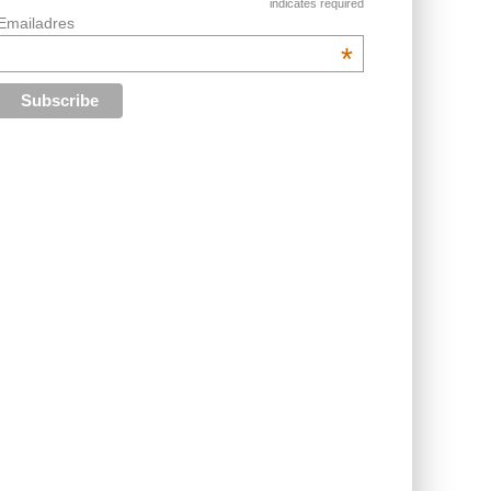
indicates required
Emailadres
*