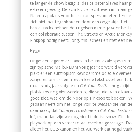
te langer de show bezig is, des te beter Slaves haar 
extreem gevolg. De schrik zit er echt even in, maar g
Na een applaus voor het securitypersoneel zetten d
zich niet laat tegenhouden door een ongelukje. Het lij
beste tracks hebben de Engelsen namelijk voor het la
een collaboratie tussen The Streets en Arctic Monkeys i
Pinkpop nodig heeft; jong, fris, scheef en met een beetj
Kygo
Ongeveer tegenover Slaves in het muzikale spectru
zijn typische Malibu-EDM vorig jaar de wereld verover
plakt er een subtropisch keyboardmelodietje overhee
zangeres om er een al even lome tekst overheen te k
maar vorig jaar volgde na
Cut Your Teeth –
nog altijd
plotsklaps nog vier wereldhits, die wij niet van elk
goed idee was om de Noor op Pinkpop te boeken? Wij
gedaan heeft om het jonge volk te
pleasen
die van d
daarnaast, dat
Younger, Firestone
en
Cut Your Teeth
z
lof, maar dan zijn we nog niet bij de liveshow. Die be
playback op een verder totaal overbodige vleugel. Da
alleen het CO2-kanon en het vuurwerk dat nogal vaak 