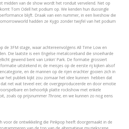
et midden van de show wordt het ronduit vervelend. Net op
n, komt Tom Odell het podium op. We kenden hun duosingle
eperformance blijft. Draak van een nummer, in een liveshow die
 Tomorrowworld hadden ze Kygo zonder twijfel van het podium
 op de 3FM stage, waar achtereenvolgens All Time Low en
en. Die laatste is een Engelse metalcoreband die snoeiharde
icht gewend bent van Linkin’ Park. De formatie grossiert
formatie uitstekend in; de meisjes op de eerste rij kijken alsof
encategorie, en de mannen op de rijen erachter gooien zich in
aar het publiek kijkt zou zomaar het idee kunnen hebben dat
s dat net wat teveel eer; de overgeproduceerde en door emotie
 voorspelbare en behoorlijk platte rockshow met enkele
pit, zoals op prijsnummer
Throne,
en we kunnen zo nog eens
sch voor de ontwikkeling die Pinkpop heeft doorgemaakt in de
 programmeren van de top van de alternatieve muziekscene,