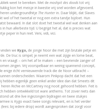
publiek weet te bereiken. Met de
moshpit des doods
tot vrij
elukkig kon het meisje in kwestie vrij snel worden afgevoerd.
e heren undergroundhitje
The Hunter
in. Daar blijkt, dat Slaves
kt wel of het tweetal er nog een extra tandje bijdoet. Hun
atst bewaard. In dat slot doet het tweetal wel wat denken aan
n hun allerbeste tijd. U begrijpt het al, dat is precies wat
e peper in hun reet. Veni, vidi, vici.
m vinden we
Kygo,
de jonge Noor die met zijn brutale petje en
de. De truc is simpel; je neemt een wat zijige en lome beat,
n en vraagt – om het af te maken – een bevriende zanger of
omen zingen. Vrij voorspelbaar en weinig spannend concept,
 de enige écht vernieuwende track die de Noor uitbracht –
aar kunnen onderscheiden. Waarom Pinkpop dacht dat het een
 hebben eigenlijk geen enkel ander idee dan dat Smeets dit
e heren Richie en McCartney nog nooit gehoord hebben. Feit is
ich hebben ontwikkeld tot ware anthems. Tot zover niets dan
stond uit drie live ingezongen bijdragen en twee stukjes
armee is Kygo exact twee songs relevant, en is het verder
(lees: bij iedere drop) wordt aangesproken dat zorgt voor