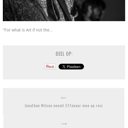
“For what is Art if not the…
DEEL OP:
Jonathan Wilson neemt Effenaar mee op reis