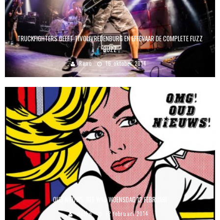
TRUCKFIGHTERS GEEFT TIVOLIVREDENBURG EN EFFENAAR DE COMPLETE FUZZ
BUZZ
Reno
16 oktober 2014
OUD NIEUWS: DIT WAS WOENSDAG 12 FEBRUARI
Haiko
12 februari 2014