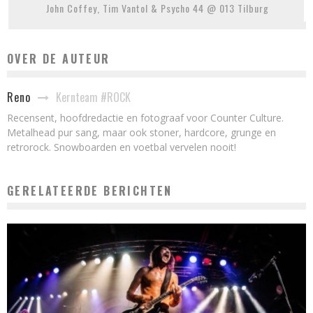
John Coffey, Tim Vantol & Psycho 44 @ 013 Tilburg
OVER DE AUTEUR
Kernteam #ROCK
Reno
Recensent, hoofdredactie en fotograaf voor Counter Culture.
Metalhead pur sang, maar ook stoner, hardcore, grunge en
retrorock. Snowboarden en voetbal vervelen nooit!
GERELATEERDE BERICHTEN