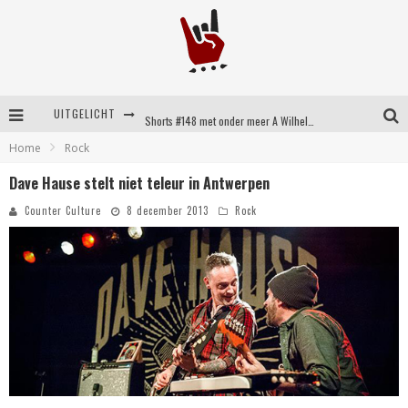
UITGELICHT
Shorts #148 met onder meer A Wilhelm Scream, Static Dress, Vovoid en Super Sometimes
Home
Rock
Emocore kopstukken van Koyo pakken alle ruimte op energieke ‘Barely Here’
Dave Hause stelt niet teleur in Antwerpen
Britse emorockers van Basement maken tweede comeback met het indrukwekkende ‘Wired’
Counter Culture
8 december 2013
Rock
Shorts #149 met onder meer No Cure, Eva Under Fire, The Hu en Sleeping With Sirens