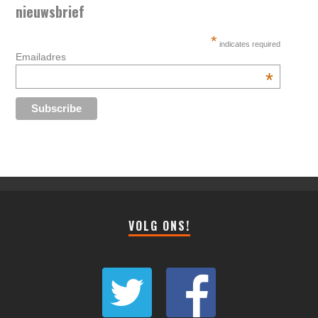
nieuwsbrief
*
indicates required
Emailadres
*
VOLG ONS!