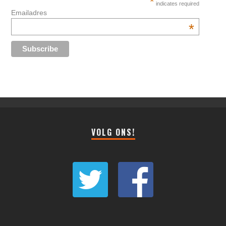
*
indicates required
Emailadres
*
VOLG ONS!