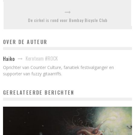
De cirkel is rond voor Bombay Bicycle Club
OVER DE AUTEUR
Kernteam #ROCK
Haiko
Oprichter van Counter Culture, fanatiek festivalganger en
supporter van fuzzy gitaarriffs.
GERELATEERDE BERICHTEN