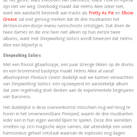
zijn niet ver weg. Overbodig maakt dat Helms Alee zeker niet,
want wie aandacht besteedt aan tracks als
Pretty As Pie
en
Elbow
Grease
zal snel genoeg merken dat de drie muzikanten het
dertien-in-een-dozijn niveau
ruimschoots ontstijgen. Dat doen de
twee dames en die ene heer niet alleen op hun eerste twee
albums, want met
Sleepwalking Sailors
wordt bewezen dat Helms
Alee een blijvertje is.
Sleepwalking Sailors
Met een frivool gitaarloopje, een paar strenge tikken op de drums
en een brommend baslijntje maakt Helms Allee al vanaf
albumopener
Pleasure Center
duidelijk wat we kunnen verwachten
van
Sleepwalking Sailors
: een opzwepend en aanstekelijk album
dat zeer regelmatig doet denken aan de experimentele beginjaren
van Baroness.
Het duidelijkst is deze overeenkomst misschien nog wel terug te
horen in het onverwoestbare
Pinniped
, waarin de drie muzikanten
ieder een in hun eigen wereld lijken te spelen. Deze drie werelden
smelten op zo’n magische wijze samen, dat uiteindelijk een uniek
harmonieus geheel ontstaat waarvan de explosies nog dagen