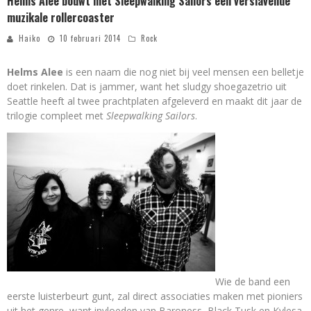
Helms Alee bouwt met Sleepwalking Sailors een verslavende
muzikale rollercoaster
Haiko
10 februari 2014
Rock
Helms Alee
is een naam die nog niet bij veel mensen een belletje
doet rinkelen. Dat is jammer, want het sludgy shoegazetrio uit
Seattle heeft al twee prachtplaten afgeleverd en maakt dit jaar de
trilogie compleet met
Sleepwalking Sailors
.
Wie de band een
eerste luisterbeurt gunt, zal direct associaties maken met pioniers
uit het genre, want invloeden van Baroness, Black Tusk en Kylesa