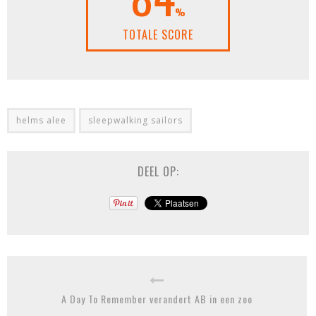
%
TOTALE SCORE
helms alee
sleepwalking sailors
DEEL OP:
A Day To Remember verandert AB in een zoo