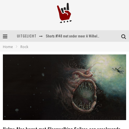
UITGELICHT
Shorts #148 met onder meer A Wilhelm Scream, Static Dress, Vovoid en Super Sometimes
Home
Rock
Emocore kopstukken van Koyo pakken alle ruimte op energieke ‘Barely Here’
Britse emorockers van Basement maken tweede comeback met het indrukwekkende ‘Wired’
Shorts #149 met onder meer No Cure, Eva Under Fire, The Hu en Sleeping With Sirens