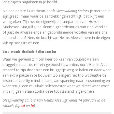
lang blijven nagalmen in je hoofd.
Na een eerste luisterbeurt heeft
Sleepwalking Sailors
je meteen in
zijn greep, maar waar de aantrekkingskracht ligt, dat blijft een
vraagteken. Zijn het de eigenwijze drumpartijen van Hozoji
Matheson-Margullis, de slimme gitaardeuntjes van Ben Verellen
of juist de afwisselende en gecombineerde vocalen van alle drie
de bandleden? Nee, de kracht van Helms Alee zit hem in de eigen
kijk op songstructuren.
Verslavende Muzikale Rollercoaster
Waar we gewend zijn om keer op keer van couplet via een
bruggetje naar het refrein geloodst te worden, durft Helms Alee
creatief te zijn door hier een bruggetje weg te halen en daar weer
een extra pauze in te bouwen. Zo slingert het trio uit Seattle de
luisteraar veertig minuten lang van spanning naar ontspanning en
weer terug: een muzikale rollercoaster waar we direct weer voor
in de rij gaan staan zodra deze tot stilstand is gekomen.
‘Sleepwalking Sailors’ van Helms Alee ligt vanaf 14 februari in de
winkels (op
cd
en
lp
).