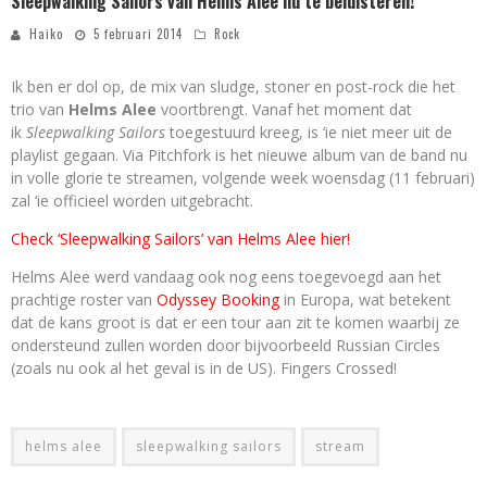
Sleepwalking Sailors van Helms Alee nu te beluisteren!
Haiko
5 februari 2014
Rock
Ik ben er dol op, de mix van sludge, stoner en post-rock die het
trio van
Helms Alee
voortbrengt. Vanaf het moment dat
ik
Sleepwalking Sailors
toegestuurd kreeg, is ‘ie niet meer uit de
playlist gegaan. Via Pitchfork is het nieuwe album van de band nu
in volle glorie te streamen, volgende week woensdag (11 februari)
zal ‘ie officieel worden uitgebracht.
Check ‘Sleepwalking Sailors’ van Helms Alee hier!
Helms Alee werd vandaag ook nog eens toegevoegd aan het
prachtige roster van
Odyssey Booking
in Europa, wat betekent
dat de kans groot is dat er een tour aan zit te komen waarbij ze
ondersteund zullen worden door bijvoorbeeld Russian Circles
(zoals nu ook al het geval is in de US). Fingers Crossed!
helms alee
sleepwalking sailors
stream