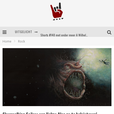
UITGELICHT
Shorts #148 met onder meer A Wilhelm Scream, Static Dress, Vovoid en Super Sometimes
Home
Rock
Emocore kopstukken van Koyo pakken alle ruimte op energieke ‘Barely Here’
Britse emorockers van Basement maken tweede comeback met het indrukwekkende ‘Wired’
Shorts #149 met onder meer No Cure, Eva Under Fire, The Hu en Sleeping With Sirens