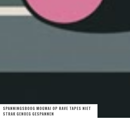
SPANNINGSBOOG MOGWAI OP RAVE TAPES NIET
STRAK GENOEG GESPANNEN
Het Schotse Mogwai maakt alweer bijna 20 jaar gedreven post-