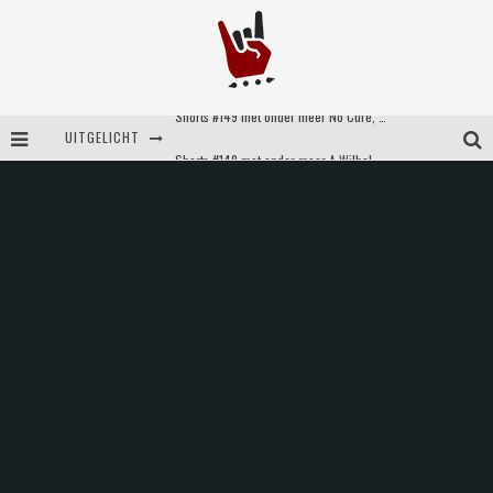
UITGELICHT
Shorts #148 met onder meer A Wilhelm Scream, Static Dress, Vovoid en Super Sometimes
Emocore kopstukken van Koyo pakken alle ruimte op energieke ‘Barely Here’
Britse emorockers van Basement maken tweede comeback met het indrukwekkende ‘Wired’
Shorts #149 met onder meer No Cure, Eva Under Fire, The Hu en Sleeping With Sirens