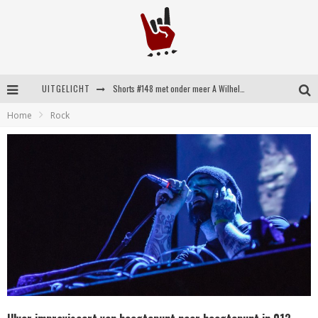
UITGELICHT
Shorts #148 met onder meer A Wilhelm Scream, Static Dress, Vovoid en Super Sometimes
Home
Rock
Emocore kopstukken van Koyo pakken alle ruimte op energieke ‘Barely Here’
Britse emorockers van Basement maken tweede comeback met het indrukwekkende ‘Wired’
Shorts #149 met onder meer No Cure, Eva Under Fire, The Hu en Sleeping With Sirens