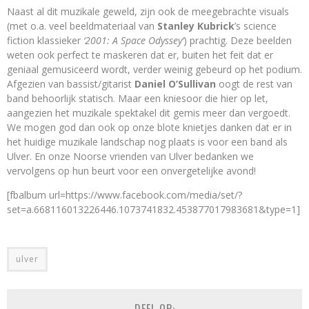
Naast al dit muzikale geweld, zijn ook de meegebrachte visuals
(met o.a. veel beeldmateriaal van
Stanley Kubrick
’s science
fiction klassieker
‘2001: A Space Odyssey’
) prachtig. Deze beelden
weten ook perfect te maskeren dat er, buiten het feit dat er
geniaal gemusiceerd wordt, verder weinig gebeurd op het podium.
Afgezien van bassist/gitarist
Daniel O’Sullivan
oogt de rest van
band behoorlijk statisch. Maar een kniesoor die hier op let,
aangezien het muzikale spektakel dit gemis meer dan vergoedt.
We mogen god dan ook op onze blote knietjes danken dat er in
het huidige muzikale landschap nog plaats is voor een band als
Ulver. En onze Noorse vrienden van Ulver bedanken we
vervolgens op hun beurt voor een onvergetelijke avond!
[fbalbum url=https://www.facebook.com/media/set/?
set=a.668116013226446.1073741832.453877017983681&type=1]
ulver