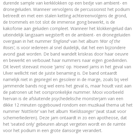
durende sample van kerkklokken op een bedje van ambient- en
dronegeluiden. Wanneer vervolgens de percussionist het podium
betreedt en met een stalen ketting achtereenvolgens de grond,
de trommels en tot slot de immense gong bewerkt, is de
kakofonie aan geluiden compleet. Wanneer het klokkengeluid dan
uiteindelijk langzaam wegsterft en de ambient- en dronegeluiden
overgaan in het nummer
‘England’
van het album
‘War of the
Roses’
, is voor iedereen al snel duidelijk, dat het een bijzondere
avond gaat worden. De band wandelt kriskras door haar oeuvre
en bewerkt en verbouwt haar nummers naar eigen goedvinden.
Dit levert steevast mooie ‘jams’ op. Hoewel jams in het geval van
Ulver wellicht niet de juiste benaming is. De band ontaardt
namelijk niet in gepriegel en gesoleer in de marge, zoals bij veel
jammende bands nog wel eens het geval is, maar houdt vast aan
de patronen uit het oorspronkelijke nummer. Mooi voorbeeld
hiervan is de afsluitende psychedelische monsterjam van een
dikke 12 minuten opgebouwd rondom een muzikaal thema uit het
nummer
‘Nattleite’
van het album
‘Kveldssanger’
(wat staat voor
schemerliederen). Deze jam ontaardt in zo een apotheose, dat
het ‘seated only’ gebeuren abrupt vergeten wordt en de ruimte
voor het podium in een grote dansorgie verandert.