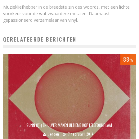
Muziekliefhebber in de breedste zin des woords, met een lichte
voorkeur voor de wat zwaardere metalen. Daarnaast
gepassioneerd verzamelaar van vinyl.
GERELATEERDE BERICHTEN
88
%
SUNN O))) EN ULVER MAKEN ULTIEME KOPTELEFOONPLAAT
Jeroen
7 februari 2014