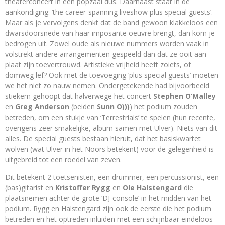
theaterconcert in een popzaal dus. Daarnaast staat in de
aankondiging: ‘the career-spanning liveshow plus special guests’.
Maar als je vervolgens denkt dat de band gewoon klakkeloos een
dwarsdoorsnede van haar imposante oeuvre brengt, dan kom je
bedrogen uit. Zowel oude als nieuwe nummers worden vaak in
volstrekt andere arrangementen gespeeld dan dat ze ooit aan
plaat zijn toevertrouwd. Artistieke vrijheid heeft zoiets, of
domweg lef? Ook met de toevoeging ‘plus special guests’ moeten
we het niet zo nauw nemen. Ondergetekende had bijvoorbeeld
stiekem gehoopt dat halverwege het concert
Stephen O’Malley
en
Greg Anderson
(beiden
Sunn O)))
) het podium zouden
betreden, om een stukje van ‘Terrestrials’ te spelen (hun recente,
overigens zeer smakelijke, album samen met Ulver). Niets van dit
alles. De special guests bestaan hieruit, dat het basiskwartet
wolven (wat Ulver in het Noors betekent) voor de gelegenheid is
uitgebreid tot een roedel van zeven.
Dit betekent 2 toetsenisten, een drummer, een percussionist, een
(bas)gitarist en
Kristoffer Rygg
en
Ole Halstengard
die
plaatsnemen achter de grote ‘DJ-console’ in het midden van het
podium. Rygg en Halstengard zijn ook de eerste die het podium
betreden en het optreden inluiden met een schijnbaar eindeloos