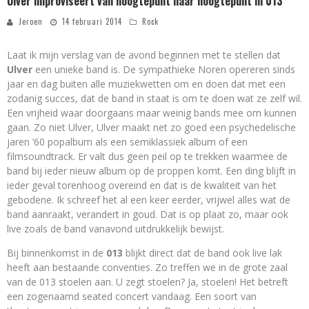
Ulver improviseert van hoogtepunt naar hoogtepunt in 013
Jeroen
14 februari 2014
Rock
Laat ik mijn verslag van de avond beginnen met te stellen dat
Ulver
een unieke band is. De sympathieke Noren opereren sinds
jaar en dag buiten alle muziekwetten om en doen dat met een
zodanig succes, dat de band in staat is om te doen wat ze zelf wil.
Een vrijheid waar doorgaans maar weinig bands mee om kunnen
gaan. Zo niet Ulver, Ulver maakt net zo goed een psychedelische
jaren ’60 popalbum als een semiklassiek album of een
filmsoundtrack. Er valt dus geen peil op te trekken waarmee de
band bij ieder nieuw album op de proppen komt. Een ding blijft in
ieder geval torenhoog overeind en dat is de kwaliteit van het
gebodene. Ik schreef het al een keer eerder, vrijwel alles wat de
band aanraakt, verandert in goud. Dat is op plaat zo, maar ook
live zoals de band vanavond uitdrukkelijk bewijst.
Bij binnenkomst in de
013
blijkt direct dat de band ook live lak
heeft aan bestaande conventies. Zo treffen we in de grote zaal
van de 013 stoelen aan. U zegt stoelen? Ja, stoelen! Het betreft
een zogenaamd seated concert vandaag. Een soort van