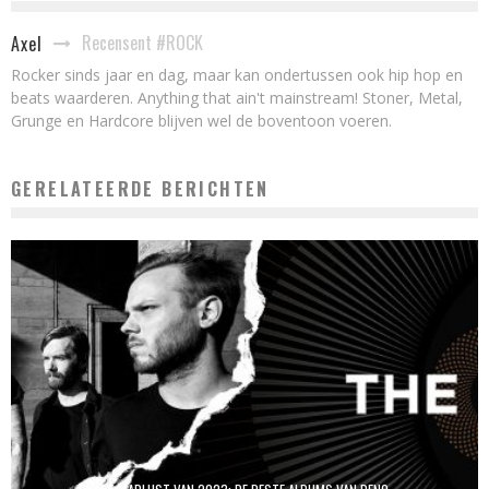
Recensent #ROCK
Axel
Rocker sinds jaar en dag, maar kan ondertussen ook hip hop en
beats waarderen. Anything that ain't mainstream! Stoner, Metal,
Grunge en Hardcore blijven wel de boventoon voeren.
GERELATEERDE BERICHTEN