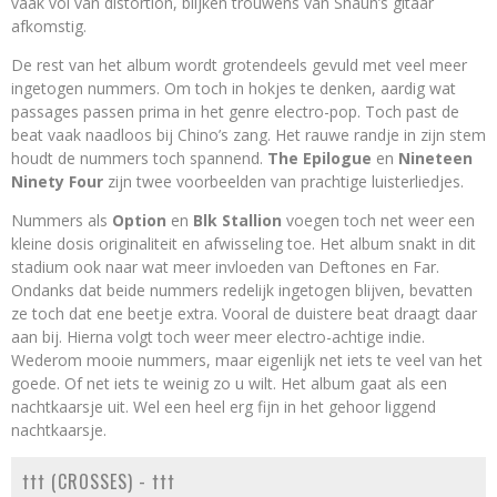
vaak vol van distortion, blijken trouwens van Shaun’s gitaar
afkomstig.
De rest van het album wordt grotendeels gevuld met veel meer
ingetogen nummers. Om toch in hokjes te denken, aardig wat
passages passen prima in het genre electro-pop. Toch past de
beat vaak naadloos bij Chino’s zang. Het rauwe randje in zijn stem
houdt de nummers toch spannend.
The Epilogue
en
Nineteen
Ninety Four
zijn twee voorbeelden van prachtige luisterliedjes.
Nummers als
Option
en
Blk Stallion
voegen toch net weer een
kleine dosis originaliteit en afwisseling toe. Het album snakt in dit
stadium ook naar wat meer invloeden van Deftones en Far.
Ondanks dat beide nummers redelijk ingetogen blijven, bevatten
ze toch dat ene beetje extra. Vooral de duistere beat draagt daar
aan bij. Hierna volgt toch weer meer electro-achtige indie.
Wederom mooie nummers, maar eigenlijk net iets te veel van het
goede. Of net iets te weinig zo u wilt. Het album gaat als een
nachtkaarsje uit. Wel een heel erg fijn in het gehoor liggend
nachtkaarsje.
††† (CROSSES) - †††