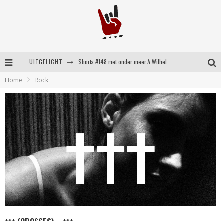
UITGELICHT
Shorts #148 met onder meer A Wilhelm Scream, Static Dress, Vovoid en Super Sometimes
Home
Rock
Emocore kopstukken van Koyo pakken alle ruimte op energieke ‘Barely Here’
Britse emorockers van Basement maken tweede comeback met het indrukwekkende ‘Wired’
Shorts #149 met onder meer No Cure, Eva Under Fire, The Hu en Sleeping With Sirens