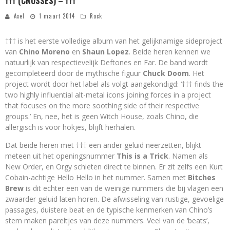
††† (CROSSES) – †††
Axel
1 maart 2014
Rock
††† is het eerste volledige album van het gelijknamige sideproject
van
Chino Moreno
en
Shaun Lopez
. Beide heren kennen we
natuurlijk van respectievelijk Deftones en Far. De band wordt
gecompleteerd door de mythische figuur
Chuck Doom
. Het
project wordt door het label als volgt aangekondigd: ‘††† finds the
two highly influential alt-metal icons joining forces in a project
that focuses on the more soothing side of their respective
groups.’ En, nee, het is geen Witch House, zoals Chino, die
allergisch is voor hokjes, blijft herhalen.
Dat beide heren met ††† een ander geluid neerzetten, blijkt
meteen uit het openingsnummer
This is a Trick
. Namen als
New Order, en Orgy schieten direct te binnen. Er zit zelfs een Kurt
Cobain-achtige Hello Hello in het nummer. Samen met
Bitches
Brew
is dit echter een van de weinige nummers die bij vlagen een
zwaarder geluid laten horen. De afwisseling van rustige, gevoelige
passages, duistere beat en de typische kenmerken van Chino’s
stem maken pareltjes van deze nummers. Veel van de ‘beats’,