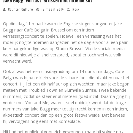
Jake Bugg ‘verrast’ Brussel met intieme set
Counter Culture
12 maart 2014
Rock
Op dinsdag 11 maart kwam de Engelse singer-songwriter Jake
Bugg naar Café Belga in Brussel om een intiem
verrassingsconcert te spelen. Hoewel, een verrassing was het
moeilijk nog te noemen aangezien het de dag ervoor al een paar
keer aangekondigd was op Studio Brussel. Via de sociale media
werd dit nieuwtje al snel verspreid, zodat er toch wel wat volk
verwacht werd.
Ook al was het een dinsdagmiddag om 14 uur ’s middags, Café
Belga was bijna te klein voor de schare fans die afzakten naar het
concert. Hij liet een dik half uur op zich wachten, maar Jake begon
meteen met Troubled Town en Slumville Sunrise. Twee bekende
nummers, zodat de sfeer er al meteen goed inzat. Daarna ging hij
verder met You and Me, waaruit snel duidelijk werd dat de trage
nummers van Jake Bugg meer tot zijn recht komen in een intiem,
akoestisch concert dan op een grote festivalweide. Dat bewees
hij vervolgens nog eens met Someplace.
Hij had het publiek al voor zich gewonnen, maar hij volgde nog