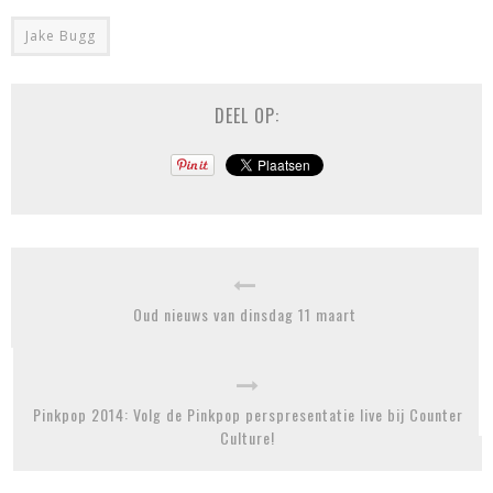
Jake Bugg
DEEL OP:
Oud nieuws van dinsdag 11 maart
Pinkpop 2014: Volg de Pinkpop perspresentatie live bij Counter
Culture!