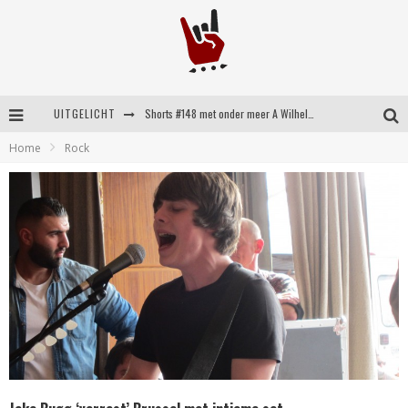
UITGELICHT
Shorts #148 met onder meer A Wilhelm Scream, Static Dress, Vovoid en Super Sometimes
Home
Rock
Emocore kopstukken van Koyo pakken alle ruimte op energieke ‘Barely Here’
Britse emorockers van Basement maken tweede comeback met het indrukwekkende ‘Wired’
Shorts #149 met onder meer No Cure, Eva Under Fire, The Hu en Sleeping With Sirens