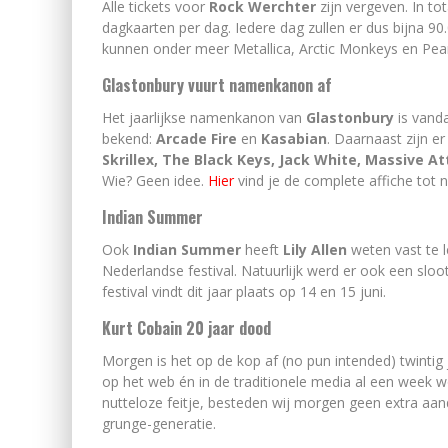
Alle tickets voor
Rock Werchter
zijn vergeven. In t
dagkaarten per dag. Iedere dag zullen er dus bijna 9
kunnen onder meer Metallica, Arctic Monkeys en Pear
Glastonbury vuurt namenkanon af
Het jaarlijkse namenkanon van
Glastonbury
is vand
bekend:
Arcade Fire
en
Kasabian
. Daarnaast zijn 
Skrillex, The Black Keys, Jack White, Massive At
Wie? Geen idee.
Hier
vind je de complete affiche tot n
Indian Summer
Ook
Indian Summer
heeft
Lily Allen
weten vast te 
Nederlandse festival. Natuurlijk werd er ook een sloo
festival vindt dit jaar plaats op 14 en 15 juni.
Kurt Cobain 20 jaar dood
Morgen is het op de kop af (no pun intended) twinti
op het web én in de traditionele media al een week
nutteloze feitje, besteden wij morgen geen extra aa
grunge-generatie.