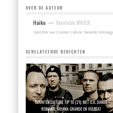
OVER DE AUTEUR
Haiko
Kernteam #ROCK
Oprichter van Counter Culture, fanatiek festivalga
GERELATEERDE BERICHTEN
COUNTERCULTURE TIP 10 (21): MET O.A. DANIEL
ROMANO, ARIANA GRANDE EN VOLBEAT