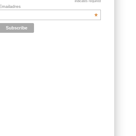
indicates required
Emailadres
*