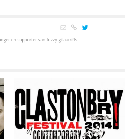
nger en supporter van fuzzy gitaarriffs.
GLASTONBURY 2014: DE REVIEW