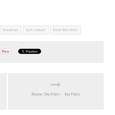
kasabian
kurt cobain
Rock Werchter
Review: Sky Pilots – Sky Pilots