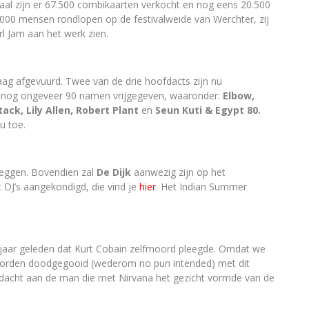
otaal zijn er 67.500 combikaarten verkocht en nog eens 20.500
0.000 mensen rondlopen op de festivalweide van Werchter, zij
l Jam aan het werk zien.
aag afgevuurd. Twee van de drie hoofdacts zijn nu
er nog ongeveer 90 namen vrijgegeven, waaronder:
Elbow,
tack, Lily Allen, Robert Plant
en
Seun Kuti & Egypt 80.
u toe.
leggen. Bovendien zal
De Dijk
aanwezig zijn op het
t DJ’s aangekondigd, die vind je
hier
. Het Indian Summer
g jaar geleden dat Kurt Cobain zelfmoord pleegde. Omdat we
 worden doodgegooid (wederom no pun intended) met dit
ndacht aan de man die met Nirvana het gezicht vormde van de