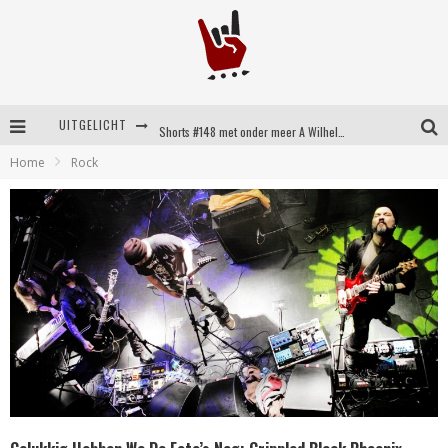
UITGELICHT
Shorts #148 met onder meer A Wilhelm Scream, Static Dress, Vovoid en Super Sometimes
Home
Rock
Emocore kopstukken van Koyo pakken alle ruimte op energieke ‘Barely Here’
Britse emorockers van Basement maken tweede comeback met het indrukwekkende ‘Wired’
Shorts #149 met onder meer No Cure, Eva Under Fire, The Hu en Sleeping With Sirens