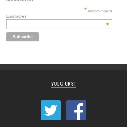
*
indicates required
Emailadres
*
VOLG ONS!