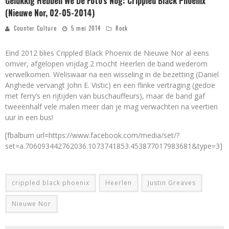
Gelukkig Hebben We De Foto’s Nog: Crippled Black Phoenix
(Nieuwe Nor, 02-05-2014)
Counter Culture
5 mei 2014
Rock
Eind 2012 blies Crippled Black Phoenix de Nieuwe Nor al eens
omver, afgelopen vrijdag 2 mocht Heerlen de band wederom
verwelkomen. Weliswaar na een wisseling in de bezetting (Daniel
Anghede vervangt John E. Vistic) en een flinke vertraging (gedoe
met ferry’s en rijtijden van buschauffeurs), maar de band gaf
tweeënhalf vele malen meer dan je mag verwachten na veertien
uur in een bus!
[fbalbum url=https://www.facebook.com/media/set/?
set=a.706093442762036.1073741853.453877017983681&type=3]
crippled black phoenix
Heerlen
Justin Greaves
Nieuwe Nor