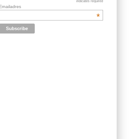
indicates required
Emailadres
*