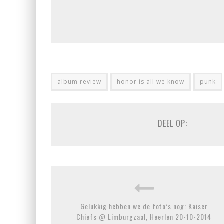
album review
honor is all we know
punk
DEEL OP:
Gelukkig hebben we de foto’s nog: Kaiser
Chiefs @ Limburgzaal, Heerlen 20-10-2014