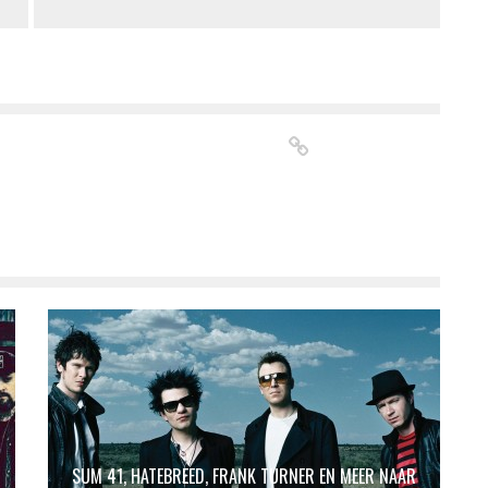
SUM 41, HATEBREED, FRANK TURNER EN MEER NAAR