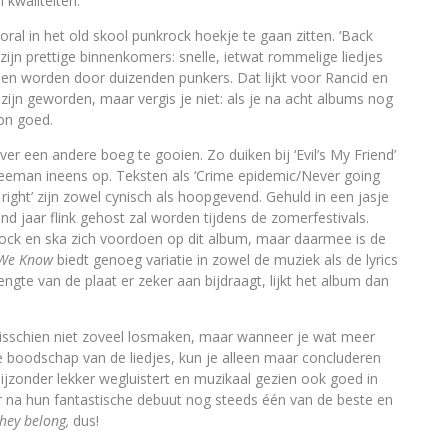
 kwaliteiten.
ooral in het old skool punkrock hoekje te gaan zitten. ‘Back
’ zijn prettige binnenkomers: snelle, ietwat rommelige liedjes
en worden door duizenden punkers. Dat lijkt voor Rancid en
ijn geworden, maar vergis je niet: als je na acht albums nog
on goed.
 een andere boeg te gooien. Zo duiken bij ‘Evil’s My Friend’
eman ineens op. Teksten als ‘Crime epidemic/Never going
ight’ zijn zowel cynisch als hoopgevend. Gehuld in een jasje
d jaar flink gehost zal worden tijdens de zomerfestivals.
krock en ska zich voordoen op dit album, maar daarmee is de
l We Know
biedt genoeg variatie in zowel de muziek als de lyrics
ngte van de plaat er zeker aan bijdraagt, lijkt het album dan
sschien niet zoveel losmaken, maar wanneer je wat meer
 boodschap van de liedjes, kun je alleen maar concluderen
ijzonder lekker wegluistert en muzikaal gezien ook goed in
jaar na hun fantastische debuut nog steeds één van de beste en
hey belong,
dus!