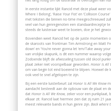
niet lang nodig om de luisteraar te overtuigen van hun
In eerste instantie lijkt Rancid met deze plaat weer v
Where I Belong’, ‘Raise Your Fist’ en ‘Collision Course
met teksten die binnen no-time meegeschreeuwd zull
veel van hun genregenoten een standaardreceptje te z
steeds de luisteraar weet te boeien, doe je het gewo
Bovendien weet Rancid het op de juiste momenten over
de skaroots van frontman Tim Armstrong en Matt Fre
down’ en ‘You’re never gonna let ‘em/Take away your r
van vrolijke skapunk, is dit een nummer waarop volgen
Zodoende blijft de afwisseling tussen old skool pun
plaat zeker niet voorspelbaar geworden.
Honor Is Al
om van begin tot eind boeiend te blijven. Hoewel de le
ook veel te snel afgelopen te zijn.
Bij een eerste luisterbeurt zal
Honor Is All We Know
mi
aandacht besteedt aan de opbouw van de plaat en de
dat
Honor Is All We Know,
zeker voor een punkplaat, b
elkaar zit. Rancid laat hiermee zien dat zij ruim 21 
meest relevante bands in hun genre zijn.
Back where t