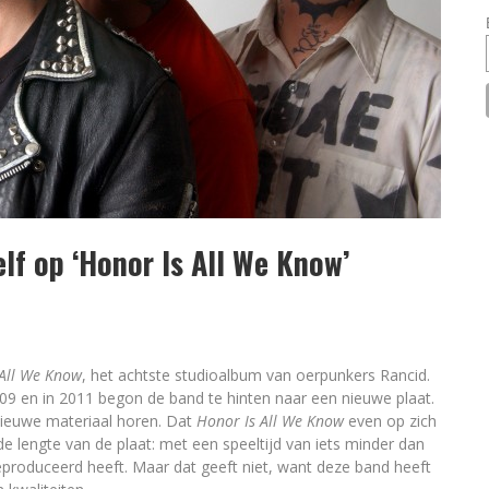
lf op ‘Honor Is All We Know’
 All We Know
, het achtste studioalbum van oerpunkers Rancid.
009 en in 2011 begon de band te hinten naar een nieuwe plaat.
 nieuwe materiaal horen. Dat
Honor Is All We Know
even op zich
de lengte van de plaat: met een speeltijd van iets minder dan
geproduceerd heeft. Maar dat geeft niet, want deze band heeft