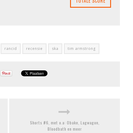
TOTALE SCORE
rancid
recensie
ska
tim armstrong
Shorts #6, met o.a: Obake, Lagwagon,
Bloodbath en meer