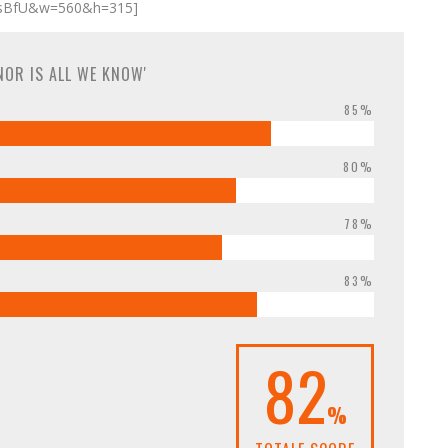
zbsBfU&w=560&h=315]
NOR IS ALL WE KNOW'
85%
80%
78%
83%
82
%