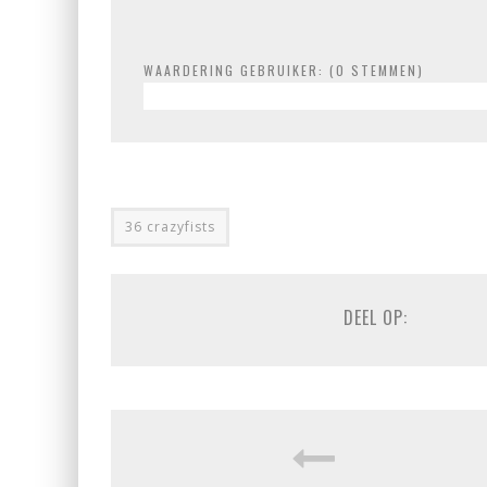
WAARDERING GEBRUIKER: (
0
STEMMEN)
36 crazyfists
DEEL OP: