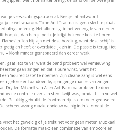
sts begrippen, want normaliter brengt de band om de twee jaar
an je verwachtingspatroon af. Beetje laf antwoord
grijp je wel waarom. ‘Time And Trauma’ is geen slechte plaat,
herhalingsoefening. Het album ligt in het verlengde van eerder
ft hoopte, dan heb je pech. Je krijgt bekende kost te horen.
 Flames’ zullen blij zijn met deze boreling, want deze schijf is
 gretig en heeft er overduidelijk zin in. De passie is terug. Het
010 – klonk minder geïnspireerd dan eerder werk.
n, gaat iets te ver want de band probeert wel vernieuwing
eerster gaan zingen en dat is pure winst, want het
 een ‘aquired taste’ te noemen. Zijn cleane zang is wel eens
t een geforceerd aandoende, springerige manier van zingen.
tman
Dryden Mitchell
van Alien Ant Farm na probeert te doen.
ndow de controle over zijn stem kwijt was, omdat hij in vrijwel
eerde. Gelukkig gebruikt de frontman zijn stem meer gedoseerd
op. De schreeuwzang maakt opnieuw weinig indruk, omdat de
e vindt het geweldig of je trekt het voor geen meter. Muzikaal
 houden. De formatie maakt een combinatie van emocore en