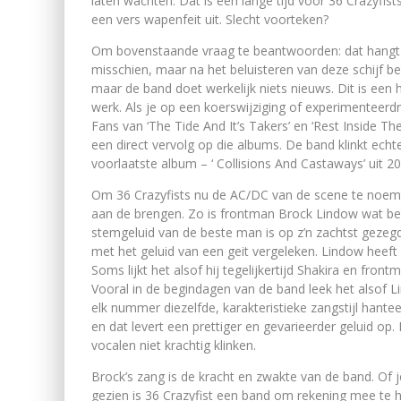
laten wachten. Dat is een lange tijd voor 36 Crazyfi
een vers wapenfeit uit. Slecht voorteken?
Om bovenstaande vraag te beantwoorden: dat hangt v
misschien, maar na het beluisteren van deze schijf be
maar de band doet werkelijk niets nieuws. Dit is een 
werk. Als je op een koerswijziging of experimenteerdri
Fans van ‘The Tide And It’s Takers’ en ‘Rest Inside The
een direct vervolg op die albums. De band klinkt echter
voorlaatste album – ‘ Collisions And Castaways’ uit 2
Om 36 Crazyfists nu de AC/DC van de scene te noeme
aan de brengen. Zo is frontman Brock Lindow wat beh
stemgeluid van de beste man is op z’n zachtst gezegd
met het geluid van een geit vergeleken. Lindow heef
Soms lijkt het alsof hij tegelijkertijd Shakira en fron
Vooral in de begindagen van de band leek het alsof Li
elk nummer diezelfde, karakteristieke zangstijl hant
en dat levert een prettiger en gevarieerder geluid 
vocalen niet krachtig klinken.
Brock’s zang is de kracht en zwakte van de band. Of j
gezien is 36 Crazyfist een band om rekening mee te