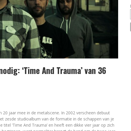
 nodig: ‘Time And Trauma’ van 36
im 20 jaar mee in de metalscene. In 2002 verscheen debuut
gt het zesde studioalbum van de formatie in de schappen van je
e titel ‘Time And Trauma’ en heeft een dikke vier jaar op zich