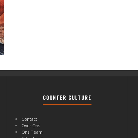
-
COUNTER CULTURE
Contact
Over Ons
Ons Team