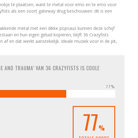
k hokje te plaatsen, want te metal voor emo en te emo voor
yfists als een soort gateway drug beschouwen: dit is een
pakkende metal met een dikke popsaus kunnen deze schijf
staan en hun eigen geluid kopiëren, blijft 36 Crazyfists
 af en dat werkt aanstekelijk. Ideale muziek voor in de pit,
ME AND TRAUMA’ VAN 36 CRAZYFISTS IS COOLE
77%
77
%