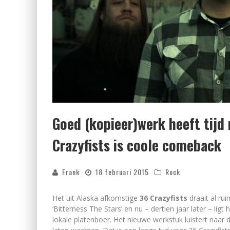
Goed (kopieer)werk heeft tijd
Crazyfists is coole comeback
Frank
18 februari 2015
Rock
Het uit Alaska afkomstige
36 Crazyfists
draait al ru
‘Bitterness The Stars’ en nu – dertien jaar later – li
lokale platenboer. Het nieuwe werkstuk luistert naar d