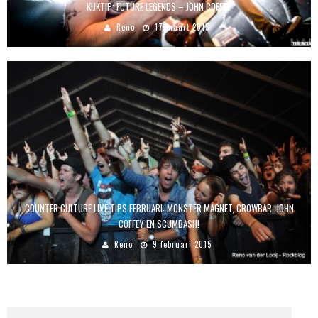
KIJKTIP: FUTURE LEGENDS – JOHN COFFEY
Reno
17 maart 2015
COUNTER CULTURE LIVE TIPS FEBRUARI: MONSTER MAGNET, CROWBAR, JOHN
COFFEY EN SCUMBASH!
Reno
9 februari 2015