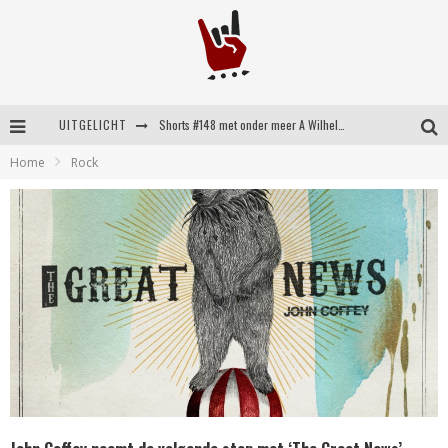
UITGELICHT
Shorts #148 met onder meer A Wilhelm Scream, Static Dress, Vovoid en Super Sometimes
Home
Rock
Emocore kopstukken van Koyo pakken alle ruimte op energieke ‘Barely Here’
Britse emorockers van Basement maken tweede comeback met het indrukwekkende ‘Wired’
Shorts #149 met onder meer No Cure, Eva Under Fire, The Hu en Sleeping With Sirens