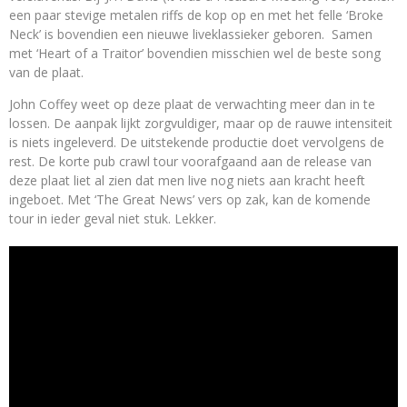
een paar stevige metalen riffs de kop op en met het felle ‘Broke
Neck’ is bovendien een nieuwe liveklassieker geboren. Samen
met ‘Heart of a Traitor’ bovendien misschien wel de beste song
van de plaat.
John Coffey weet op deze plaat de verwachting meer dan in te
lossen. De aanpak lijkt zorgvuldiger, maar op de rauwe intensiteit
is niets ingeleverd. De uitstekende productie doet vervolgens de
rest. De korte pub crawl tour voorafgaand aan de release van
deze plaat liet al zien dat men live nog niets aan kracht heeft
ingeboet. Met ‘The Great News’ vers op zak, kan de komende
tour in ieder geval niet stuk. Lekker.