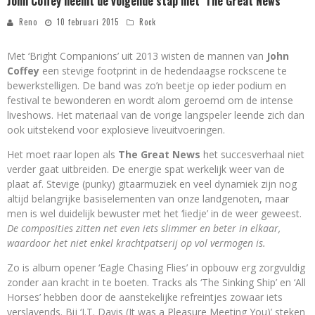
John Coffey neemt de volgende stap met ‘The Great News’
Reno
10 februari 2015
Rock
Met ‘Bright Companions’ uit 2013 wisten de mannen van
John
Coffey
een stevige footprint in de hedendaagse rockscene te
bewerkstelligen. De band was zo’n beetje op ieder podium en
festival te bewonderen en wordt alom geroemd om de intense
liveshows. Het materiaal van de vorige langspeler leende zich dan
ook uitstekend voor explosieve liveuitvoeringen.
Het moet raar lopen als
The Great News
het succesverhaal niet
verder gaat uitbreiden. De energie spat werkelijk weer van de
plaat af. Stevige (punky) gitaarmuziek en veel dynamiek zijn nog
altijd belangrijke basiselementen van onze landgenoten, maar
men is wel duidelijk bewuster met het ‘liedje’ in de weer geweest.
De composities zitten net even iets slimmer en beter in elkaar,
waardoor het niet enkel krachtpatserij op vol vermogen is.
Zo is album opener ‘Eagle Chasing Flies’ in opbouw erg zorgvuldig
zonder aan kracht in te boeten. Tracks als ‘The Sinking Ship’ en ‘All
Horses’ hebben door de aanstekelijke refreintjes zowaar iets
verslavends. Bij ‘J.T. Davis (It was a Pleasure Meeting You)’ steken