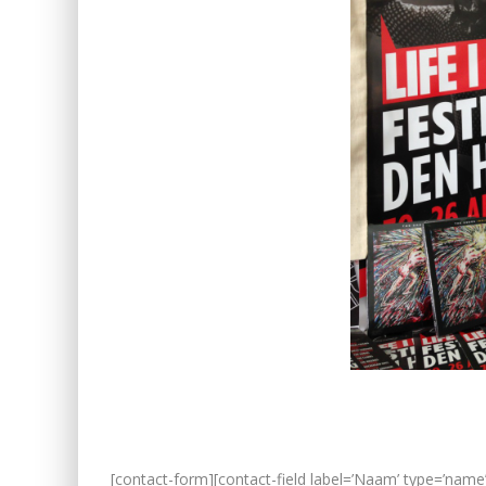
[contact-form][contact-field label=’Naam’ type=’name’ r