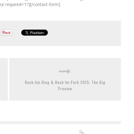
rea’ required=’1’/][/contact-form]
Rock Am Ring & Rock Im Park 2015: The Big
Preview