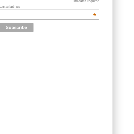
indicates required
Emailadres
*