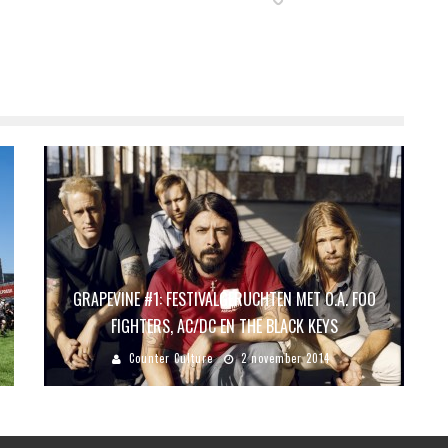
GRAPEVINE #1: FESTIVALGERUCHTEN MET O.A. FOO
FIGHTERS, AC/DC EN THE BLACK KEYS
Counter Culture
2 november 2014