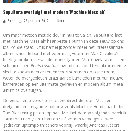
Sepultura overtuigt met modern ‘Machine Messiah’
Reno
22 januari 2017
Rock
Om maar meteen met de deur in huis te vallen.
Sepultura
laat
met ‘Machine Messiah’ haar beste album van deze eeuw op ons
los. Zo die staat. Dit is namelijk zonder meer het interessantste
album sinds de band met voormalig voorman Max Cavalera’s
heeft gebroken. Terwijl de broers Igor en Max Cavelara met een
schaamteloze
Roots cash-tour
avond na avond tenenkrommende
slechte shows neerzetten en voortborduren op oude roem,
weten de overgebleven Braziliaanse bandleden met hun nieuwe
kameraden op een uitermate gedreven en modern album metal
album te overtuigen.
De eerste en tevens titeltrack zet direct de toon. Met een
dreigende en langzame opbouw zoals Machine Head daar tijdens
The Blackening patent op had. Met het daarop volgende tweeluik
‘I Am the Enemy’ en ‘Phanton Self’ komen vervolgens twee
gedreven uptempo thrashers voorbij, waarbij Andreas Kissers’