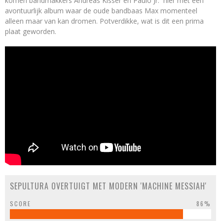
komen bandmakkers Andreas Kisser en Paulo Jr. hier met een
avontuurlijk album waar de oude bandbaas Max momenteel
alleen maar van kan dromen. Potverdikke, wat is dit een prima
plaat geworden.
SEPULTURA OVERTUIGT MET MODERN 'MACHINE MESSIAH'
SCORE
86%