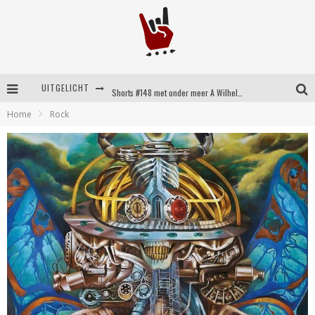
UITGELICHT
Shorts #148 met onder meer A Wilhelm Scream, Static Dress, Vovoid en Super Sometimes
Home
Rock
Emocore kopstukken van Koyo pakken alle ruimte op energieke ‘Barely Here’
Britse emorockers van Basement maken tweede comeback met het indrukwekkende ‘Wired’
Shorts #149 met onder meer No Cure, Eva Under Fire, The Hu en Sleeping With Sirens