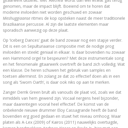
gitaarwerk uitblinkt. Met ‘Alethea’ wordt dan wel ietwat gas terug
genomen, maar de impact blijft. Boeiend om te horen dat
moderne invloeden niet worden geschuwd en zowaar
Meshuggiaanse
ritmes de kop opsteken naast de meer traditionele
Braziliaanse percussie. Al zijn die laatste elementen maar
sporadisch aanwezig op deze plaat.
Op ‘Iceberg Dances’ gaat de band zowaar nog een stapje verder.
Dit is een on Sepulturiaanse compositie met de nodige prog
invloeden en steekt geniaal in elkaar. Is daar bovendien nu zowaar
een Hammond orgel te bespeuren? Met deze instrumentale song
en het fenomenale gitaarwerk overtreft de band zich volledig. Wat
een klasse. De heren schuwen het gebruik van samples en
toetsen allerminst. En zolang ze dat zo effectief doen als in een
song als ‘Sworn Oarth’, is daar ook niks op aan te merken.
Zanger Derrik Green brult als vanouds de plaat vol, zoals we dat
inmiddels van hem gewend zijn. Vocaal nergens heel bijzonder,
maar daarentegen vooral heel effectief. De komst van de
onbekende nieuwe drummer Eloy Cassagrande heeft de band
bovendien erg goed gedaan en stuwt het niveau omhoog. Waar
platen als A-Lex (2009) of Kairos (2011) nauwelijks overtuigde,