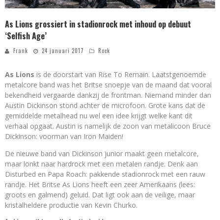
As Lions grossiert in stadionrock met inhoud op debuut
‘Selfish Age’
Frank
24 januari 2017
Rock
As Lions
is de doorstart van Rise To Remain. Laatstgenoemde
metalcore band was het Britse snoepje van de maand dat vooral
bekendheid vergaarde dankzij de frontman. Niemand minder dan
Austin Dickinson stond achter de microfoon. Grote kans dat de
gemiddelde metalhead nu wel een idee krijgt welke kant dit
verhaal opgaat. Austin is namelijk de zoon van metalicoon Bruce
Dickinson: voorman van Iron Maiden!
De nieuwe band van Dickinson junior maakt geen metalcore,
maar lonkt naar hardrock met een metalen randje. Denk aan
Disturbed en Papa Roach: pakkende stadionrock met een rauw
randje. Het Britse As Lions heeft een zeer Amerikaans (lees:
groots en galmend) geluid. Dat ligt ook aan de veilige, maar
kristalheldere productie van Kevin Churko.