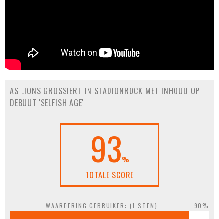
AS LIONS GROSSIERT IN STADIONROCK MET INHOUD OP
DEBUUT 'SELFISH AGE'
93
%
TOTALE SCORE
WAARDERING GEBRUIKER: (
1
STEM)
90%