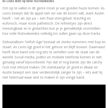
As Lions mikt op volle festivalweides
Om op te vallen in dit genre moet je van goeden huize komen. As
Lions bewijst dat de appel niet ver van de boom valt, want Austin
heeft – net als zijn pa – een fraai stemgeluid. Krachtig en
euforisch, maar nooit pathetisch. De refreintjes zijn direct
meezingbaar en in gedachten kun je je gemakkelijk voorstellen
hoe volle festivalweides volledig los zullen gaan op deze tracks.
Debuutalbum ‘Selfish Age’ bestaat uit sterke nummers met kop en
staart. As Lions ligt goed in het gehoor en blijft boeien. Daarnaast
heeft deze band ook nog iets te vertellen over de staat van de
wereld. Social media, politici en mobiele telefonie komen er niet
genadig vanaf bijvoorbeeld. Fijn dat er nog bands zijn die catchy
rock met inhoud maken. Dit visitekaartje zit goed in elkaar en
Austin bewijst een zeer verdienstelijk zanger te zijn – iets wat hij
niet helemaal waar wist te maken in zijn vorige band.