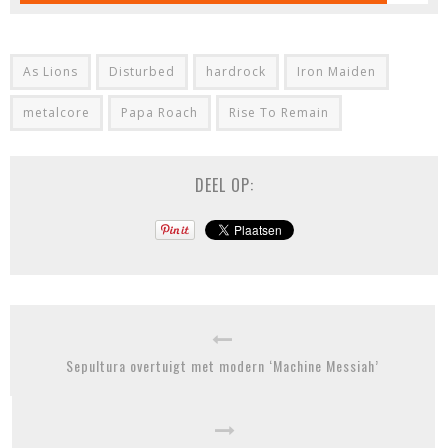
As Lions
Disturbed
hardrock
Iron Maiden
metalcore
Papa Roach
Rise To Remain
DEEL OP:
Sepultura overtuigt met modern ‘Machine Messiah’