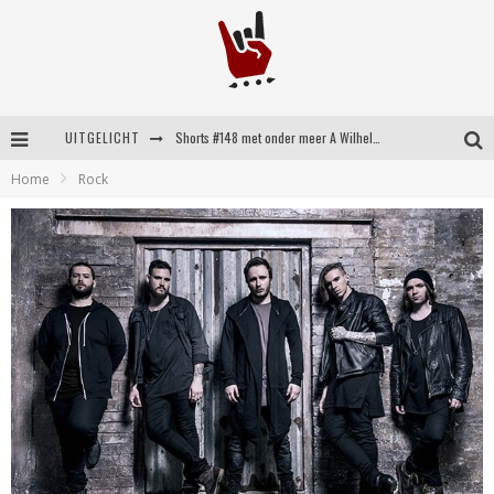
UITGELICHT
Shorts #148 met onder meer A Wilhelm Scream, Static Dress, Vovoid en Super Sometimes
Home
Rock
Emocore kopstukken van Koyo pakken alle ruimte op energieke ‘Barely Here’
Britse emorockers van Basement maken tweede comeback met het indrukwekkende ‘Wired’
Shorts #149 met onder meer No Cure, Eva Under Fire, The Hu en Sleeping With Sirens