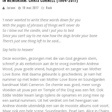
IN MEMORIAM: CHRIS CORNELL (1964-2017)
Jeroen
18 mei 2017
Rock
‘I never wanted to write these words down for you
With the pages of phrases of things we’ll never do
So I blow out the candle, and I put you to bed
Since you can’t say to me now how the dogs broke your bone
There’s just one thing left to be said…
Say hello to heaven’
Deze woorden, gezongen met die van God gegeven stem,
schreef je als eerbetoon aan de te vroeg overleden Andrew
Wood, jouw goede vriend, huisgenoot en zanger van Mother
Love Bone. Wat daarna gebeurde is geschiedenis. Je nam het
nummer op met leden van Mother Love Bone en Soundgarden
bandmaat Matt Cameron. De chemie was goed, meer songs
vloeiden uit jouw pen en Temple of the Dog was een feit. Ook
Eddie Vedder kwam langs tijdens de opnames en zong mee op
een aantal nummers. Uit het verdriet om het heengaan van
Andrew vloeide uiteindelijk een van de mooiste albums ooit voort.
Maar ook een hele scene. Soundgarden, Pearl Jam, Alice in Chains