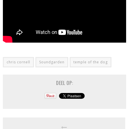
chris cornell
Soundgarden
temple of the dog
DEEL OP: