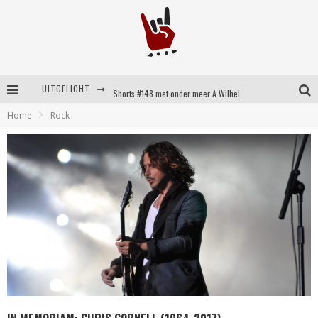
UITGELICHT
Shorts #148 met onder meer A Wilhelm Scream, Static Dress, Vovoid en Super Sometimes
Home
Rock
Emocore kopstukken van Koyo pakken alle ruimte op energieke ‘Barely Here’
Britse emorockers van Basement maken tweede comeback met het indrukwekkende ‘Wired’
Shorts #149 met onder meer No Cure, Eva Under Fire, The Hu en Sleeping With Sirens