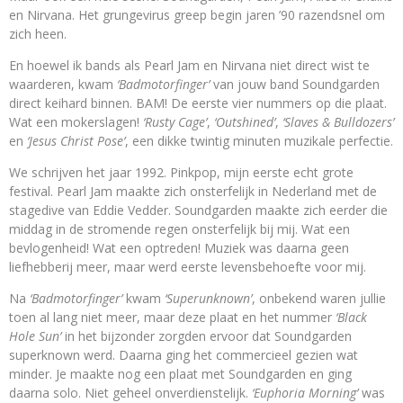
en Nirvana. Het grungevirus greep begin jaren ’90 razendsnel om
zich heen.
En hoewel ik bands als Pearl Jam en Nirvana niet direct wist te
waarderen, kwam
‘Badmotorfinger’
van jouw band Soundgarden
direct keihard binnen. BAM! De eerste vier nummers op die plaat.
Wat een mokerslagen!
‘Rusty Cage’
,
‘Outshined’
,
‘Slaves & Bulldozers’
en
‘Jesus Christ Pose’
, een dikke twintig minuten muzikale perfectie.
We schrijven het jaar 1992. Pinkpop, mijn eerste echt grote
festival. Pearl Jam maakte zich onsterfelijk in Nederland met de
stagedive van Eddie Vedder. Soundgarden maakte zich eerder die
middag in de stromende regen onsterfelijk bij mij. Wat een
bevlogenheid! Wat een optreden! Muziek was daarna geen
liefhebberij meer, maar werd eerste levensbehoefte voor mij.
Na
‘Badmotorfinger’
kwam
‘Superunknown’
, onbekend waren jullie
toen al lang niet meer, maar deze plaat en het nummer
‘Black
Hole Sun’
in het bijzonder zorgden ervoor dat Soundgarden
superknown werd. Daarna ging het commercieel gezien wat
minder. Je maakte nog een plaat met Soundgarden en ging
daarna solo. Niet geheel onverdienstelijk.
‘Euphoria Morning’
was