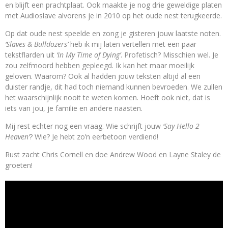
en blijft een prachtplaat. Ook maakte je nog drie geweldige platen
met Audioslave alvorens je in 2010 op het oude nest terugkeerde.
Op dat oude nest speelde en zong je gisteren jouw laatste noten.
‘Slaves & Bulldozers’
heb ik mij laten vertellen met een paar
tekstflarden uit
‘In My Time of Dying’
. Profetisch? Misschien wel. Je
zou zelfmoord hebben gepleegd. Ik kan het maar moeilijk
geloven. Waarom? Ook al hadden jouw teksten altijd al een
duister randje, dit had toch niemand kunnen bevroeden. We zullen
het waarschijnlijk nooit te weten komen. Hoeft ook niet, dat is
iets van jou, je familie en andere naasten.
Mij rest echter nog een vraag. Wie schrijft jouw
‘Say Hello 2
Heaven’
? Wie? Je hebt zo’n eerbetoon verdiend!
Rust zacht Chris Cornell en doe Andrew Wood en Layne Staley de
groeten!