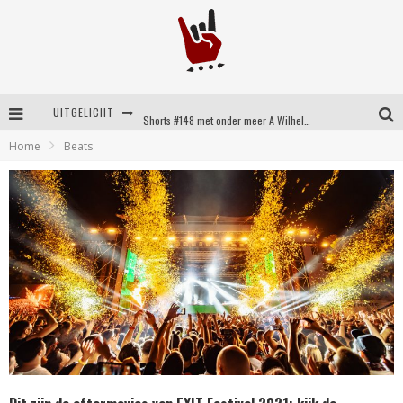
UITGELICHT
Shorts #148 met onder meer A Wilhelm Scream, Static Dress, Vovoid en Super Sometimes
Home
Beats
Emocore kopstukken van Koyo pakken alle ruimte op energieke ‘Barely Here’
Britse emorockers van Basement maken tweede comeback met het indrukwekkende ‘Wired’
Shorts #149 met onder meer No Cure, Eva Under Fire, The Hu en Sleeping With Sirens