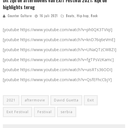
Dit zijn de aftermovies van EXIT Festival 2021: kijk de
highlights terug
Counter Culture
16 juli 2021
Beats
,
Hip-hop
,
Rock
[youtube https://www.youtube.com/watch?v=ph0QK3TVIqI]
[youtube https://www.youtube.com/watch?v=knD76q6eVmE]
[youtube https://www.youtube.com/watch?v=UNaQTzCW8ZI]
[youtube https://www.youtube.com/watch?v=fgTPsVzKamc]
[youtube https://www.youtube.com/watch?v=uisRTs36ODI]
[youtube https://www.youtube.com/watch?v=QsfEFhcCbjY]
2021
aftermovie
David Guetta
Exit
Exit Festival
Festival
serbia