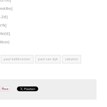
YD2TUo]
umA3ho]
-ZIE]
rYk]
WWzSE]
86szs]
paul kalkbrenner
paul van dyk
sabaton