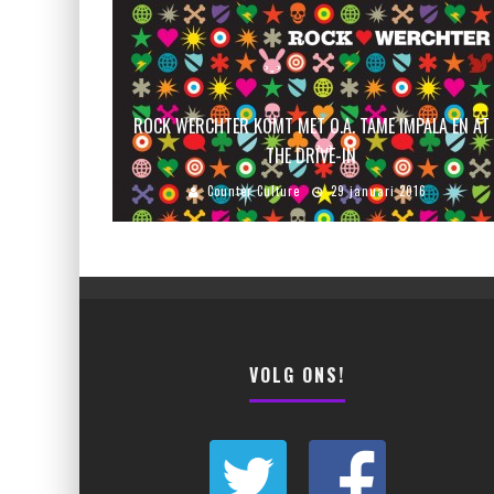
ROCK WERCHTER KOMT MET O.A. TAME IMPALA EN AT
THE DRIVE-IN
Counter Culture
29 januari 2016
VOLG ONS!