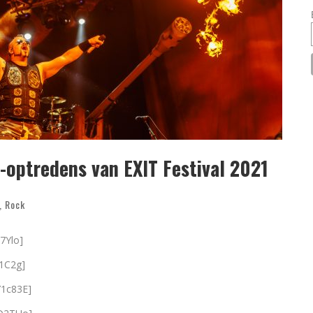
e-optredens van EXIT Festival 2021
,
Rock
7Ylo]
1C2g]
Y1c83E]