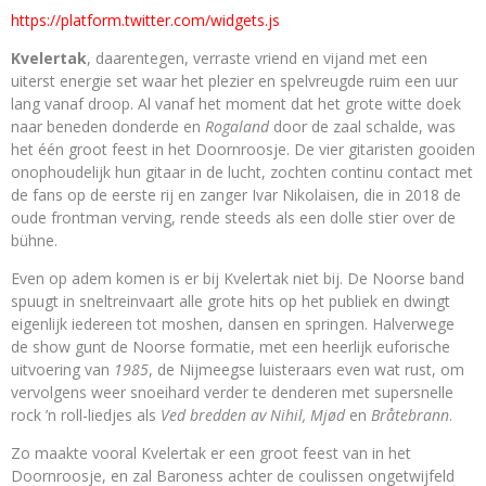
https://platform.twitter.com/widgets.js
Kvelertak
, daarentegen, verraste vriend en vijand met een
uiterst energie set waar het plezier en spelvreugde ruim een uur
lang vanaf droop. Al vanaf het moment dat het grote witte doek
naar beneden donderde en
Rogaland
door de zaal schalde, was
het één groot feest in het Doornroosje. De vier gitaristen gooiden
onophoudelijk hun gitaar in de lucht, zochten continu contact met
de fans op de eerste rij en zanger Ivar Nikolaisen, die in 2018 de
oude frontman verving, rende steeds als een dolle stier over de
bühne.
Even op adem komen is er bij Kvelertak niet bij. De Noorse band
spuugt in sneltreinvaart alle grote hits op het publiek en dwingt
eigenlijk iedereen tot moshen, dansen en springen. Halverwege
de show gunt de Noorse formatie, met een heerlijk euforische
uitvoering van
1985
, de Nijmeegse luisteraars even wat rust, om
vervolgens weer snoeihard verder te denderen met supersnelle
rock ’n roll-liedjes als
Ved bredden av Nihil, Mjød
en
Bråtebrann
.
Zo maakte vooral Kvelertak er een groot feest van in het
Doornroosje, en zal Baroness achter de coulissen ongetwijfeld