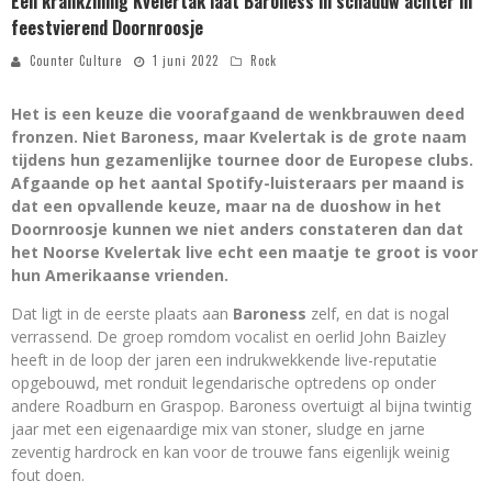
Een krankzinnig Kvelertak laat Baroness in schaduw achter in
feestvierend Doornroosje
Counter Culture
1 juni 2022
Rock
Het is een keuze die voorafgaand de wenkbrauwen deed
fronzen. Niet Baroness, maar Kvelertak is de grote naam
tijdens hun gezamenlijke tournee door de Europese clubs.
Afgaande op het aantal Spotify-luisteraars per maand is
dat een opvallende keuze, maar na de duoshow in het
Doornroosje kunnen we niet anders constateren dan dat
het Noorse Kvelertak live echt een maatje te groot is voor
hun Amerikaanse vrienden.
Dat ligt in de eerste plaats aan
Baroness
zelf, en dat is nogal
verrassend. De groep romdom vocalist en oerlid John Baizley
heeft in de loop der jaren een indrukwekkende live-reputatie
opgebouwd, met ronduit legendarische optredens op onder
andere Roadburn en Graspop. Baroness overtuigt al bijna twintig
jaar met een eigenaardige mix van stoner, sludge en jarne
zeventig hardrock en kan voor de trouwe fans eigenlijk weinig
fout doen.