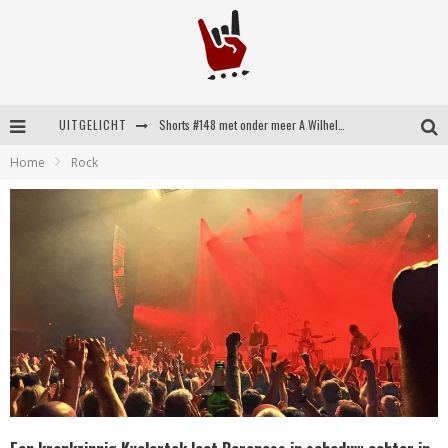
UITGELICHT
Shorts #148 met onder meer A Wilhelm Scream, Static Dress, Vovoid en Super Sometimes
Home
Rock
Emocore kopstukken van Koyo pakken alle ruimte op energieke ‘Barely Here’
Britse emorockers van Basement maken tweede comeback met het indrukwekkende ‘Wired’
Shorts #149 met onder meer No Cure, Eva Under Fire, The Hu en Sleeping With Sirens