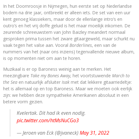
In het Doornroosje in Nijmegen, hun eerste set op Nederlandse
bodem na drie jaar, ontbreekt er alleen iets. De set van een uur
kent genoeg klassiekers, maar door de ellenlange intro’s en
outro’s en het vrij doffe geluid is het maar moeilijk inkomen. De
zeurende schreeuwstem van John Baizley meandert normaal
gesproken prima tussen het zware gitaargeweld, maar schurkt nu
vaak tegen het valse aan. Vooral
Borderlines
, een van de
nummers van het (naar ons inziens) tegenvallende nieuwe album,
is op momenten niet om aan te horen.
Muzikaal is er op Baroness weinig aan te merken. Het
meezingbare
Take my Bones Away
, het voortstuwende
March to
the Sea
en natuurlijk afsluiter
Isak
met dat lekkere gitaarriedeltje:
het is allemaal op en top Baroness. Maar we moeten ook eerlijk
zijn: we hebben deze sympathieke Amerikanen absoluut in een
betere vorm gezien.
Kvelertak. Dit had ik even nodig.
pic.twitter.com/htMsNuCGo3
— Jeroen van Eck (@jvaneck)
May 31, 2022