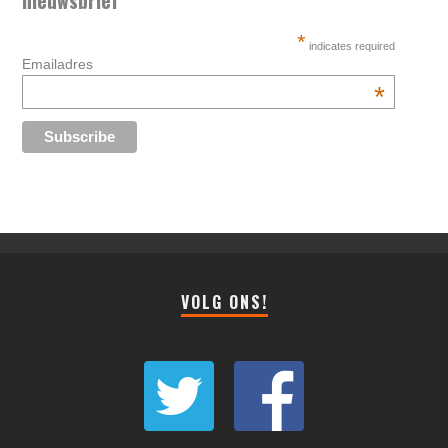
nieuwsbrief
*
indicates required
Emailadres
*
VOLG ONS!