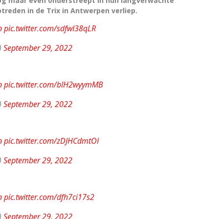
og maar even onderstreept in hun langverwachte
treden in de Trix in Antwerpen verliep.
n
pic.twitter.com/sdfwI38qLR
)
September 29, 2022
n
pic.twitter.com/bIH2wyymMB
)
September 29, 2022
n
pic.twitter.com/zDJHCdmtOI
)
September 29, 2022
n
pic.twitter.com/dfh7ci17s2
)
September 29, 2022