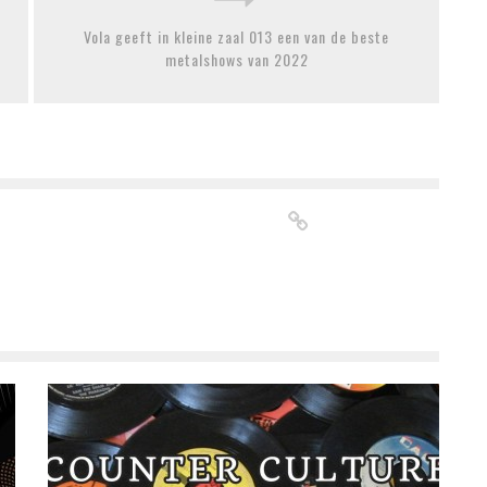
Vola geeft in kleine zaal 013 een van de beste
metalshows van 2022