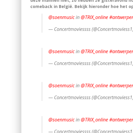
deze mannen niet, zo hebben ze gisteravond n
comeback in België. Bekijk hieronder hoe het op
@soenmusic
in
@TRIX_online
#antwerpe
— Concertmoviessss (@Concertmoviess1
@soenmusic
in
@TRIX_online
#antwerpe
— Concertmoviessss (@Concertmoviess1
@soenmusic
in
@TRIX_online
#antwerpe
— Concertmoviessss (@Concertmoviess1
@soenmusic
in
@TRIX_online
#antwerpe
— Concertmoviessss (@Concertmoviess1