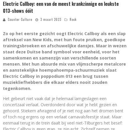
Electric Callboy: een van de meest krankzinnige en leukste
013-shows óóit
Counter Culture
3 maart 2023
Rock
Zo op het eerste gezicht oogt Electric Callboy als een slap
aftreksel van New Kids, met hun foute pruiken, goedkope
trainingsbroeken en afschuwelijke dansjes. Maar in wezen
staat deze Duitse band symbool voor eenheid, voor het
samenkomen en samenzijn van verschillende soorten
mensen. Met hun absurde mix van vlijmscherpe metalcore
en aanstekelijke hoempahoempa-schuurmuziek slaat
Electric Callboy in poppodium 013 een brug tussen
muziekliefhebbers die elkaar elders nooit zouden
tegenkomen.
Het gebeurt niet vaak dat je helemaal lamgeslagen een
concertzaal verlaat. Overdonderd door wat je hebt gezien en
gehoord. Stiekem afvragend of je niet nog aan het dromen bent
of toch nog ergens op een verlaat carnavalsfeestje staat. Maar
eenmaal terug in de trein daalt bij veel niet-Tilburgers het besef:
Electric Callboy is geen grap, ze zijn echt. Zichzelf nemen ze