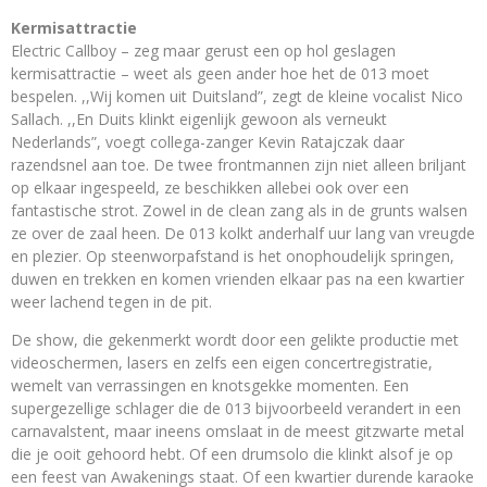
Kermisattractie
Electric Callboy – zeg maar gerust een op hol geslagen
kermisattractie – weet als geen ander hoe het de 013 moet
bespelen. ,,Wij komen uit Duitsland”, zegt de kleine vocalist Nico
Sallach. ,,En Duits klinkt eigenlijk gewoon als verneukt
Nederlands”, voegt collega-zanger Kevin Ratajczak daar
razendsnel aan toe. De twee frontmannen zijn niet alleen briljant
op elkaar ingespeeld, ze beschikken allebei ook over een
fantastische strot. Zowel in de clean zang als in de grunts walsen
ze over de zaal heen. De 013 kolkt anderhalf uur lang van vreugde
en plezier. Op steenworpafstand is het onophoudelijk springen,
duwen en trekken en komen vrienden elkaar pas na een kwartier
weer lachend tegen in de pit.
De show, die gekenmerkt wordt door een gelikte productie met
videoschermen, lasers en zelfs een eigen concertregistratie,
wemelt van verrassingen en knotsgekke momenten. Een
supergezellige schlager die de 013 bijvoorbeeld verandert in een
carnavalstent, maar ineens omslaat in de meest gitzwarte metal
die je ooit gehoord hebt. Of een drumsolo die klinkt alsof je op
een feest van Awakenings staat. Of een kwartier durende karaoke