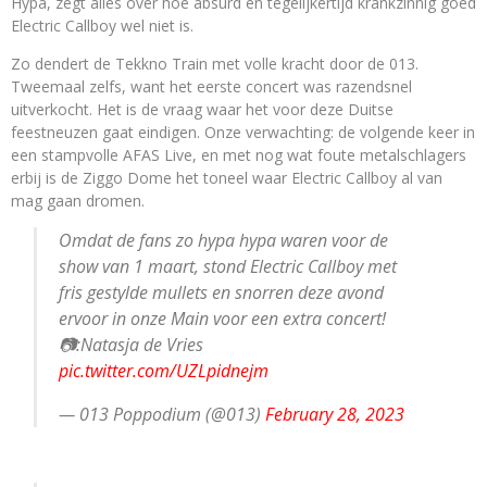
Hypa, zegt alles over hoe absurd en tegelijkertijd krankzinnig goed
Electric Callboy wel niet is.
Zo dendert de Tekkno Train met volle kracht door de 013.
Tweemaal zelfs, want het eerste concert was razendsnel
uitverkocht. Het is de vraag waar het voor deze Duitse
feestneuzen gaat eindigen. Onze verwachting: de volgende keer in
een stampvolle AFAS Live, en met nog wat foute metalschlagers
erbij is de Ziggo Dome het toneel waar Electric Callboy al van
mag gaan dromen.
Omdat de fans zo hypa hypa waren voor de
show van 1 maart, stond Electric Callboy met
fris gestylde mullets en snorren deze avond
ervoor in onze Main voor een extra concert!
📷:Natasja de Vries
pic.twitter.com/UZLpidnejm
— 013 Poppodium (@013)
February 28, 2023