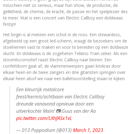
misschien niet zo serieus, maar hun show, de productie, de
geliktheid, de chemie, de kracht, de passie en het spelplezier des
te meer. Wat is een concert van Electric Callboy een doldwaas
festijn!
Het begin is al meteen een schot in de roos. Een stewardess,
afgebeeld op een groot led-scherm, vraagt de bezoekers om de
stoelriemen vast te maken en voor te bereiden op een doldwaze
vlucht. En doldwaas is de zogeheten Tekkno Train zeker. Als een
stoomlocomotief raast Electric Callboy naar binnen. Een
confettibom gaat af, de vlammenwerpers gaan kriskras door
elkaar heen en de twee zangers en drie gitaristen springen over
elkaar heen alsof we naar een balletvoorstelling staan te kijken.
Een kleurrijk metalcore
feest/kermis/achtbaan van Electric Callboy
dreunde vanavond opnieuw door een
uitverkochte Main! 📷:Guus van der Aa
pic.twitter.com/LXhfASx1vL
— 013 Poppodium (@013)
March 1, 2023