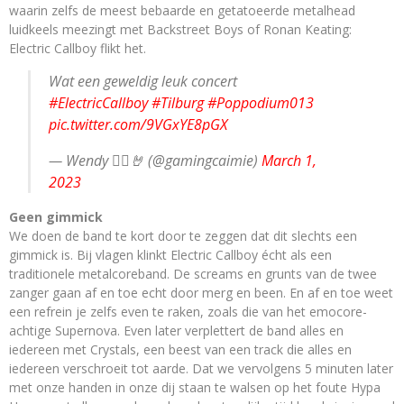
waarin zelfs de meest bebaarde en getatoeerde metalhead
luidkeels meezingt met Backstreet Boys of Ronan Keating:
Electric Callboy flikt het.
Wat een geweldig leuk concert
#ElectricCallboy
#Tilburg
#Poppodium013
pic.twitter.com/9VGxYE8pGX
— Wendy 🧟‍♀️🤘 (@gamingcaimie)
March 1,
2023
Geen gimmick
We doen de band te kort door te zeggen dat dit slechts een
gimmick is. Bij vlagen klinkt Electric Callboy écht als een
traditionele metalcoreband. De screams en grunts van de twee
zanger gaan af en toe echt door merg en been. En af en toe weet
een refrein je zelfs even te raken, zoals die van het emocore-
achtige Supernova. Even later verplettert de band alles en
iedereen met Crystals, een beest van een track die alles en
iedereen verschroeit tot aarde. Dat we vervolgens 5 minuten later
met onze handen in onze dij staan te walsen op het foute Hypa