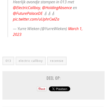
Heerlijk avondje stampen in 013 met
@ElectricCallboy
,
@HoldingAbsence
en
@FuturePalaceDE
🎸🎸🎸
pic.twitter.com/uUphrCwlZa
— Yurre Wieken (@YurreWieken)
March 1,
2023
013
electric callboy
recensie
DEEL OP: