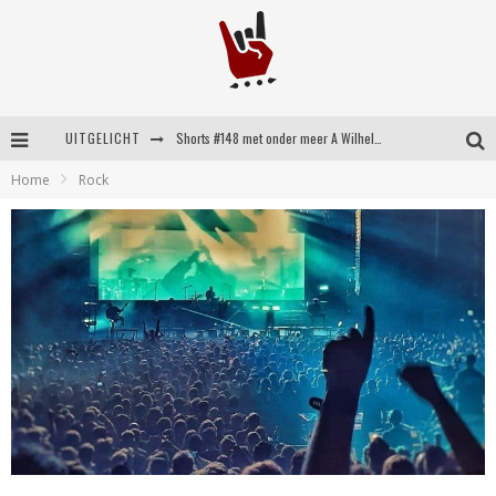
UITGELICHT
Shorts #148 met onder meer A Wilhelm Scream, Static Dress, Vovoid en Super Sometimes
Home
Rock
Emocore kopstukken van Koyo pakken alle ruimte op energieke ‘Barely Here’
Britse emorockers van Basement maken tweede comeback met het indrukwekkende ‘Wired’
Shorts #149 met onder meer No Cure, Eva Under Fire, The Hu en Sleeping With Sirens