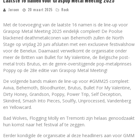
Laatste 16 namen voor Graspop Metal Meeting 2025
Jeroen
20 maart 2025
Rock
Met de toevoeging van de laatste 16 namen is de line-up voor
Graspop Metal Meeting 2025 eindelijk compleet! De Poolse
blackened deathmetaliconen van Behemoth zullen de North
Stage op vrijdag 20 juni afsluiten met een exclusieve festivalshow
voor de Benelux. Daarnaast verwelkomt de organisatie onder
meer de Britten van Bullet for My Valentine, de Belgische post-
metal trots Brutus, en de genre-overstijgende pop-metalprinses
Poppy op de 28e editie van Graspop Metal Meeting!
De volgende bands maken de line-up voor #GMM25 compleet:
Aviva, Behemoth, Bloodhunter, Brutus, Bullet For My Valentine,
Dirty Honey, Grandson, Poppy, Power Trip, Self Deception,
Skindred, Smash Into Pieces, Soulfly, Unprocessed, Vandenberg
en Yellowcard.
Bad Wolves, Flogging Molly en Tremonti zijn helaas genoodzaakt
hun komst naar het festival af te zeggen.
Eerder kondigde de organisatie al deze headliners aan voor GMM