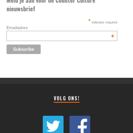
Meld je aan voor de Counter Culture
nieuwsbrief
*
indicates required
Emailadres
*
VOLG ONS!