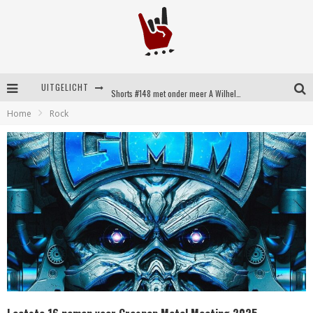
UITGELICHT
Shorts #148 met onder meer A Wilhelm Scream, Static Dress, Vovoid en Super Sometimes
Home
Rock
Emocore kopstukken van Koyo pakken alle ruimte op energieke ‘Barely Here’
Britse emorockers van Basement maken tweede comeback met het indrukwekkende ‘Wired’
Shorts #149 met onder meer No Cure, Eva Under Fire, The Hu en Sleeping With Sirens