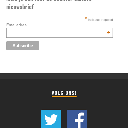
nieuwsbrief
*
indicates required
Emailadres
*
VOLG ONS!