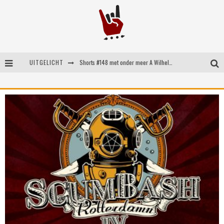
UITGELICHT
Shorts #148 met onder meer A Wilhelm Scream, Static Dress, Vovoid en Super Sometimes
Emocore kopstukken van Koyo pakken alle ruimte op energieke ‘Barely Here’
Britse emorockers van Basement maken tweede comeback met het indrukwekkende ‘Wired’
Shorts #149 met onder meer No Cure, Eva Under Fire, The Hu en Sleeping With Sirens