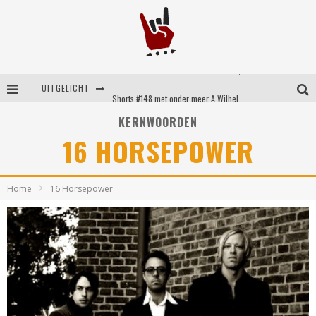
Shorts #149 met onder meer No Cure, Eva Under Fire, The Hu en Sleeping With Sirens
UITGELICHT
Shorts #148 met onder meer A Wilhelm Scream, Static Dress, Vovoid en Super Sometimes
KERNWOORDEN
Emocore kopstukken van Koyo pakken alle ruimte op energieke ‘Barely Here’
16 HORSEPOWER
Britse emorockers van Basement maken tweede comeback met het indrukwekkende ‘Wired’
Home
16 Horsepower