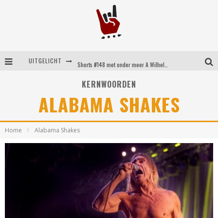
UITGELICHT
Shorts #148 met onder meer A Wilhelm Scream, Static Dress, Vovoid en Super Sometimes
Emocore kopstukken van Koyo pakken alle ruimte op energieke ‘Barely Here’
KERNWOORDEN
ALABAMA SHAKES
Britse emorockers van Basement maken tweede comeback met het indrukwekkende ‘Wired’
Shorts #149 met onder meer No Cure, Eva Under Fire, The Hu en Sleeping With Sirens
Home
Alabama Shakes