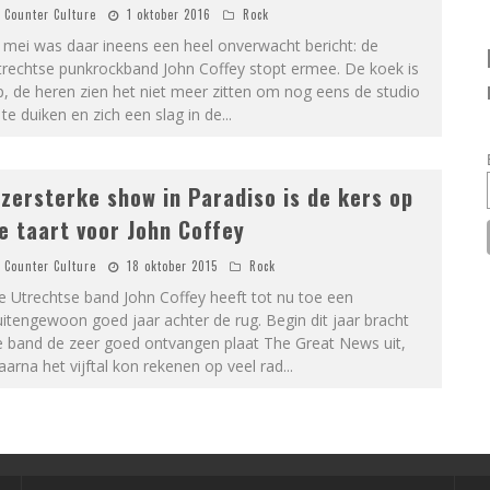
Counter Culture
1 oktober 2016
Rock
 mei was daar ineens een heel onverwacht bericht: de
trechtse punkrockband John Coffey stopt ermee. De koek is
, de heren zien het niet meer zitten om nog eens de studio
 te duiken en zich een slag in de
...
Jzersterke show in Paradiso is de kers op
e taart voor John Coffey
Counter Culture
18 oktober 2015
Rock
 Utrechtse band John Coffey heeft tot nu toe een
itengewoon goed jaar achter de rug. Begin dit jaar bracht
e band de zeer goed ontvangen plaat The Great News uit,
arna het vijftal kon rekenen op veel rad
...