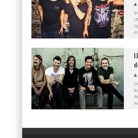
In
U
op
in
I
d
De
bu
d
wa