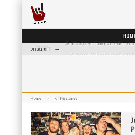
HOM
UITGELICHT
Home
dirt & stones
J
P